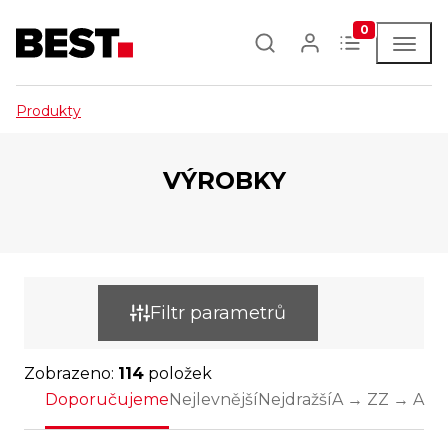
0
Produkty
VÝROBKY
Filtr parametrů
Zobrazeno:
114
položek
Doporučujeme
Nejlevnější
Nejdražší
A → Z
Z → A