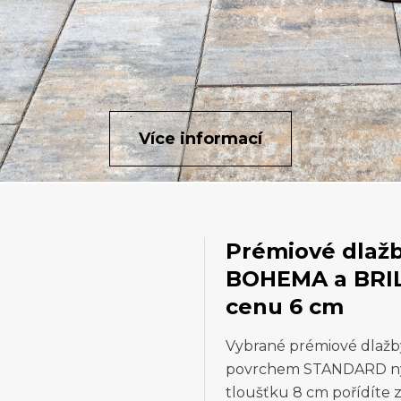
Více informací
Prémiové dlaž
BOHEMA a BRILA
cenu 6 cm
Vybrané prémiové dlaž
povrchem STANDARD nyní
tloušťku 8 cm pořídíte 