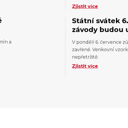
Zjistit více
ě
Státní svátek 6
závody budou 
mín a
V pondělí 6. července zů
zavřené. Venkovní vzork
nepřetržitě.
Zjistit více