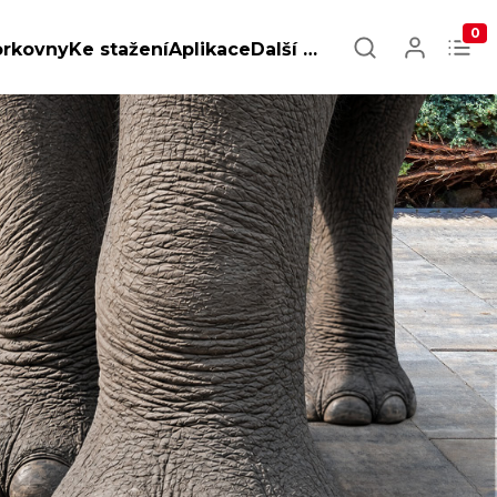
0
orkovny
Ke stažení
Aplikace
Další …