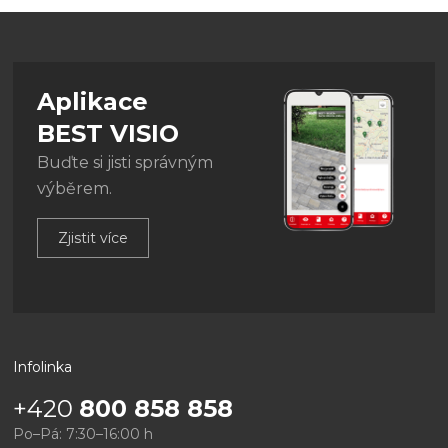
Aplikace
BEST VISIO
Buďte si jisti správným
výběrem.
Zjistit více
Infolinka
+420
800 858 858
Po–Pá: 7:30–16:00 h