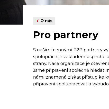
O nás
Pro partnery
S našimi cennými B2B partnery vy
spolupráce je základem úspěchu a 
strany. Naše organizace je otevřená
Jsme připraveni společně hledat in
námi znamená získat přístup ke k
připraveni spolupracovat a vybud