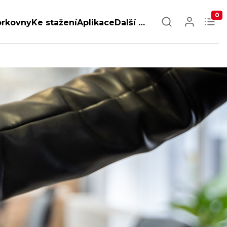
0
orkovny
Ke stažení
Aplikace
Další …