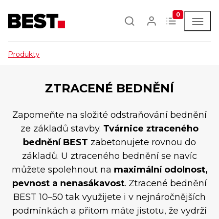
0
Produkty
ZTRACENÉ BEDNĚNÍ
Zapomeňte na složité odstraňování bednění
ze základů stavby.
Tvárnice ztraceného
bednění BEST
zabetonujete rovnou do
základů. U ztraceného bednění se navíc
můžete spolehnout na
maximální odolnost,
pevnost a nenasákavost
. Ztracené bednění
BEST 10–50 tak využijete i v nejnáročnějších
podmínkách a přitom máte jistotu, že vydrží