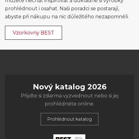
můžete nechat inspirovat a důkladně si výrobky
prohlédnout i osahat. Naši poradci se postarají,
abyste při nákupu na nic důležitého nezapomněli.
Vzorkovny BEST
Nový katalog 2026
Přijďte si zdarma vyzvednout nebo si jej
prohlédněte online.
Prohlédnout katalog