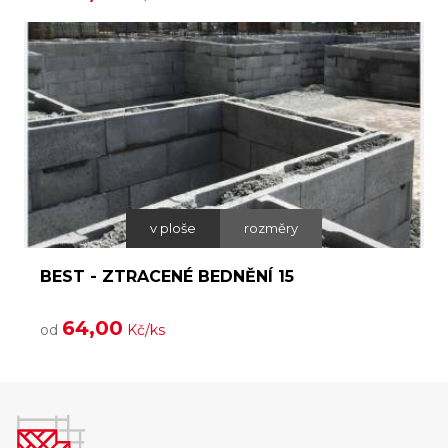
v ploše
rozměry
BEST - ZTRACENÉ BEDNĚNÍ 15
64,00
od
Kč/ks