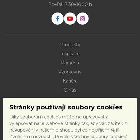
Po–Pá: 7:30–16:00 h
Produkty
Inspirace
Poradna
Vzorkovny
Kariéra
O nás
Kontakty
Stránky používají soubory cookies
Dokumenty ke stažení
Díky souborům cookies můžeme upravovat a
Doprava
vylepšovat naše webové stránky tak, aby váš zážitek z
Reklamační řád
nakupování v našem e-shopu byl co nejpříjemnější.
Zvolením možnosti „Povolit všechny soubory cookies“
Reklamační formulář