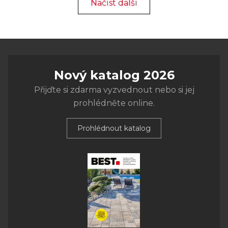
Načíst další
Nový katalog 2026
Přijďte si zdarma vyzvednout nebo si jej
prohlédněte online.
Prohlédnout katalog