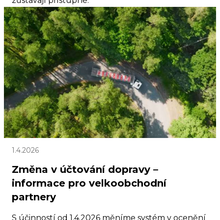
zůstávají přístupné.
1.4.2026
Změna v účtování dopravy –
informace pro velkoobchodní
partnery
S účinností od 1.4.2026 měníme systém v ocenění