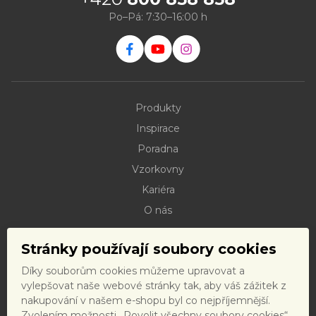
Po–Pá: 7:30–16:00 h
Produkty
Inspirace
Poradna
Vzorkovny
Kariéra
O nás
Kontakty
Stránky používají soubory cookies
Dokumenty ke stažení
Díky souborům cookies můžeme upravovat a
Doprava
vylepšovat naše webové stránky tak, aby váš zážitek z
Reklamační řád
nakupování v našem e-shopu byl co nejpříjemnější.
Zvolením možnosti „Povolit všechny soubory cookies“