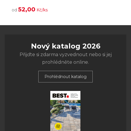
52,00
od
Kč/ks
Nový katalog 2026
Přijďte si zdarma vyzvednout nebo si jej
prohlédněte online.
Prohlédnout katalog