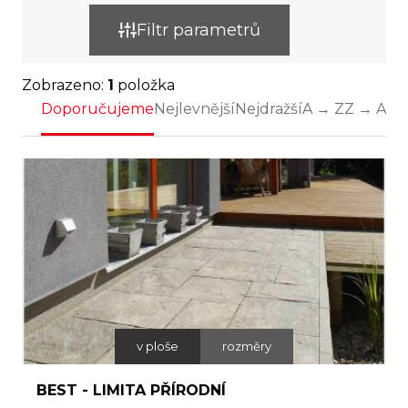
Filtr parametrů
Zobrazeno:
1
položka
Doporučujeme
Nejlevnější
Nejdražší
A → Z
Z → A
v ploše
rozměry
BEST - LIMITA PŘÍRODNÍ