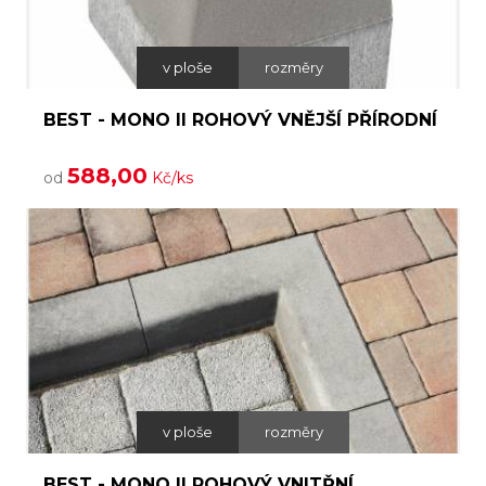
v ploše
rozměry
BEST - MONO II ROHOVÝ VNĚJŠÍ PŘÍRODNÍ
588,00
od
Kč/ks
v ploše
rozměry
BEST - MONO II ROHOVÝ VNITŘNÍ