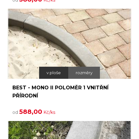
od
Kč/ks
v ploše
rozměry
BEST - MONO II POLOMĚR 1 VNITŘNÍ
PŘÍRODNÍ
588,00
od
Kč/ks