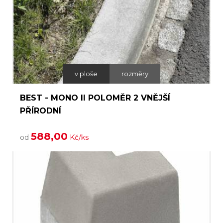
v ploše
rozměry
BEST - MONO II POLOMĚR 2 VNĚJŠÍ
PŘÍRODNÍ
588,00
od
Kč/ks