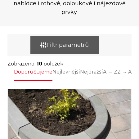
nabídce i rohové, obloukové i nájezdové
prvky.
Filtr parametrů
Zobrazeno:
10
položek
Doporučujeme
Nejlevnější
Nejdražší
A → Z
Z → A