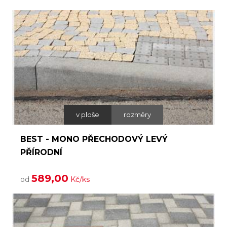
v ploše
rozměry
BEST - MONO PŘECHODOVÝ LEVÝ
PŘÍRODNÍ
589,00
od
Kč/ks