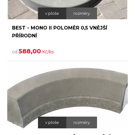
v ploše
rozměry
BEST - MONO II POLOMĚR 0,5 VNĚJŠÍ
PŘÍRODNÍ
588,00
od
Kč/ks
v ploše
rozměry