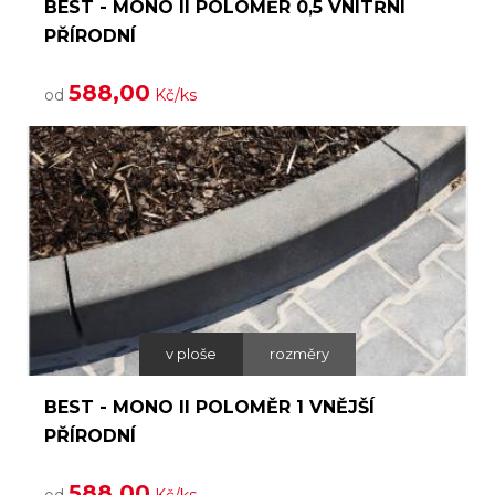
BEST - MONO II POLOMĚR 0,5 VNITŘNÍ
PŘÍRODNÍ
588,00
od
Kč/ks
v ploše
rozměry
BEST - MONO II POLOMĚR 1 VNĚJŠÍ
PŘÍRODNÍ
588,00