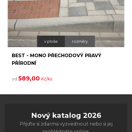
v ploše
rozměry
BEST - MONO PŘECHODOVÝ PRAVÝ
PŘÍRODNÍ
589,00
od
Kč/ks
Nový katalog 2026
Přijďte si zdarma vyzvednout nebo si jej
prohlédněte online.