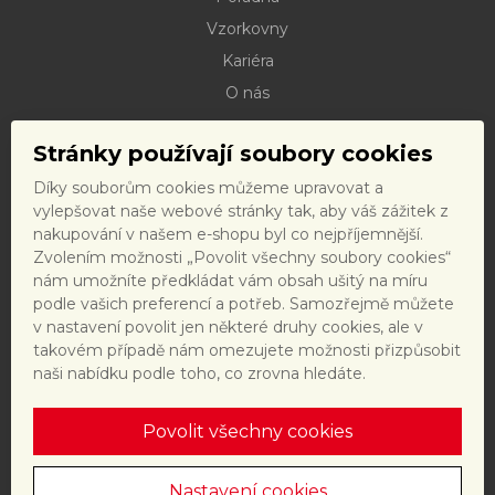
Vzorkovny
Kariéra
O nás
Kontakty
Stránky používají soubory cookies
Dokumenty ke stažení
Díky souborům cookies můžeme upravovat a
Doprava
vylepšovat naše webové stránky tak, aby váš zážitek z
Reklamační řád
nakupování v našem e-shopu byl co nejpříjemnější.
Zvolením možnosti „Povolit všechny soubory cookies“
Reklamační formulář
nám umožníte předkládat vám obsah ušitý na míru
Obchodní podmínky a právní předpisy
podle vašich preferencí a potřeb. Samozřejmě můžete
v nastavení povolit jen některé druhy cookies, ale v
Ochrana dat
takovém případě nám omezujete možnosti přizpůsobit
Nastavení cookies
naši nabídku podle toho, co zrovna hledáte.
Povolit všechny cookies
Tento web je chráněn reCAPTCHA a platí
zásady ochrany
osobních údajů
a
smluvní podmínky
společnosti Google.
Nastavení cookies