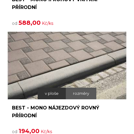
PŘÍRODNÍ
588,00
od
Kč/ks
v ploše
rozměry
BEST - MONO NÁJEZDOVÝ ROVNÝ
PŘÍRODNÍ
194,00
od
Kč/ks