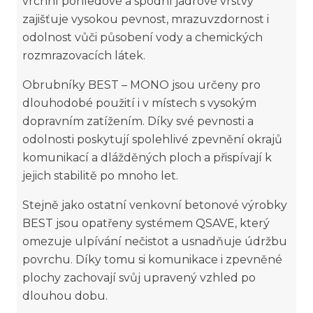
vrchní pohledové a spodní jádrové vrstvy
zajišťuje vysokou pevnost, mrazuvzdornost i
odolnost vůči působení vody a chemických
rozmrazovacích látek.
Obrubníky BEST – MONO jsou určeny pro
dlouhodobé použití i v místech s vysokým
dopravním zatížením. Díky své pevnosti a
odolnosti poskytují spolehlivé zpevnění okrajů
komunikací a dlážděných ploch a přispívají k
jejich stabilitě po mnoho let.
Stejně jako ostatní venkovní betonové výrobky
BEST jsou opatřeny systémem QSAVE, který
omezuje ulpívání nečistot a usnadňuje údržbu
povrchu. Díky tomu si komunikace i zpevněné
plochy zachovají svůj upravený vzhled po
dlouhou dobu.