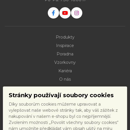
Produkty
Inspirace
Poradna
Vzorkovny
Kariéra
O nás
Kontakty
Stránky používají soubory cookies
Dokumenty ke stažení
Díky souborům cookies můžeme upravovat a
Doprava
vylepšovat naše webové stránky tak, aby váš zážitek z
Reklamační řád
nakupování v našem e-shopu byl co nejpříjemnější.
Zvolením možnosti „Povolit všechny soubory cookies“
Reklamační formulář
nám umožníte předkládat vám obsah ušitý na míru