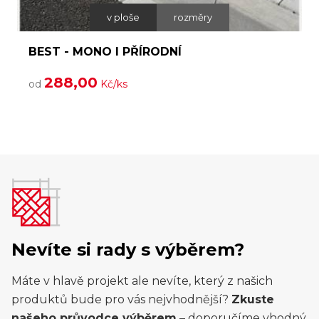
v ploše
rozměry
Í
BEST - MONO I PŘÍRODNÍ
288,00
od
Kč/ks
Nevíte si rady s výběrem?
Máte v hlavě projekt ale nevíte, který z našich
produktů bude pro vás nejvhodnější?
Zkuste
našeho průvodce výběrem
– doporučíme vhodný