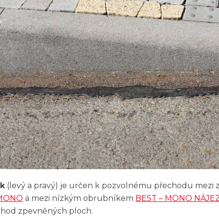
ík
(levý a pravý) je určen k pozvolnému přechodu mezi
 MONO
a mezi nízkým obrubníkem
BEST – MONO NÁJE
echod zpevněných ploch.