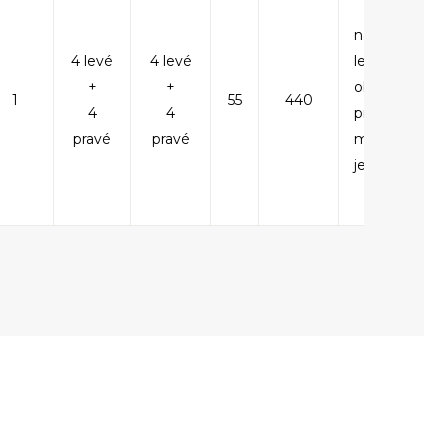
na paletě
4 levé
4 levé
levé i pravé
+
+
obrubníky,
1
55
440
4
4
prodej
pravé
pravé
možný i
jednotlivě