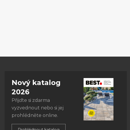
Nový katalog
2026
Přijďte si zdarma
vyzvednout nebo si jej
prohlédněte online.
Prohlédnout katalog