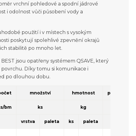
oměr vrchní pohledové a spodní jádrové
st i odolnost vůči působení vody a
odobé použití i v místech s vysokým
osti poskytují spolehlivé zpevnění okrajů
ich stabilitě po mnoho let.
y BEST jsou opatřeny systémem QSAVE, který
 povrchu. Díky tomu si komunikace i
led po dlouhou dobu.
počet
množství
hmotnost
poznámka
ks/bm
ks
kg
vrstva
paleta
ks
paleta