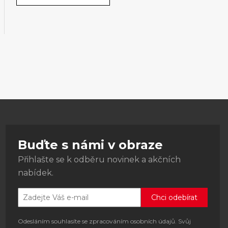
Buďte s námi v obraze
Přihlašte se k odběru novinek a akčních
nabídek.
Odesláním souhlasíte se zpracováním osobních údajů. Svůj