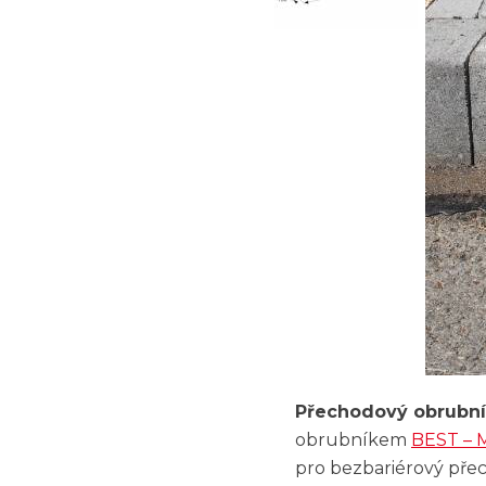
Přechodový obrubn
obrubníkem
BEST –
pro bezbariérový př