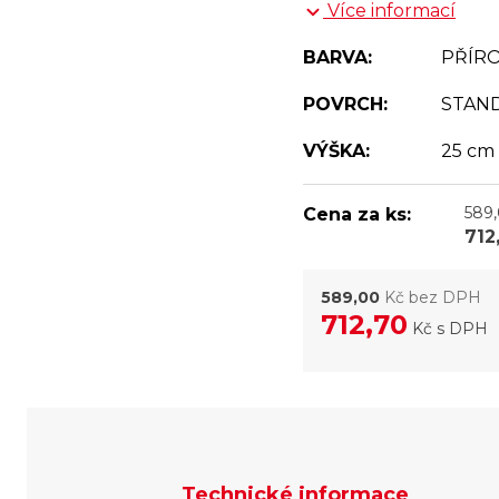
Více informací
BARVA:
PŘÍR
POVRCH:
STAN
VÝŠKA:
25 cm
589
Cena za ks:
712
589,00
Kč bez DPH
712,70
Kč
s DPH
Technické informace