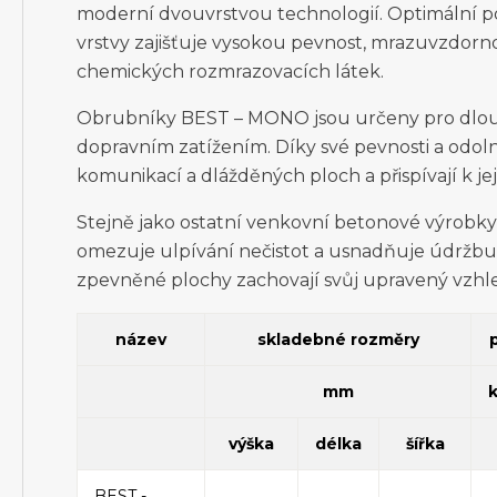
moderní dvouvrstvou technologií. Optimální p
vrstvy zajišťuje vysokou pevnost, mrazuvzdorno
chemických rozmrazovacích látek.
Obrubníky BEST – MONO jsou určeny pro dlouh
dopravním zatížením. Díky své pevnosti a odoln
komunikací a dlážděných ploch a přispívají k jej
Stejně jako ostatní venkovní betonové výrobk
omezuje ulpívání nečistot a usnadňuje údržbu
zpevněné plochy zachovají svůj upravený vzh
název
skladebné rozměry
mm
výška
délka
šířka
BEST -