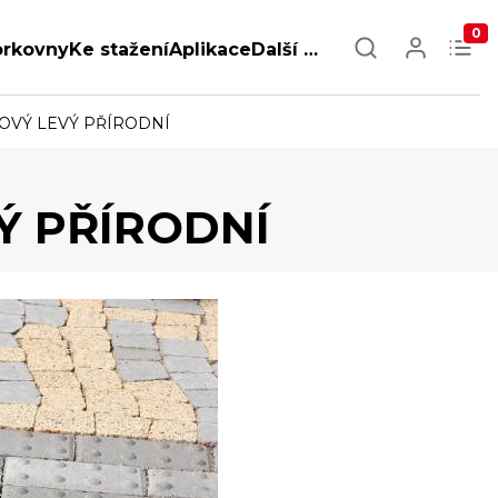
0
orkovny
Ke stažení
Aplikace
Další …
OVÝ LEVÝ PŘÍRODNÍ
Ý PŘÍRODNÍ