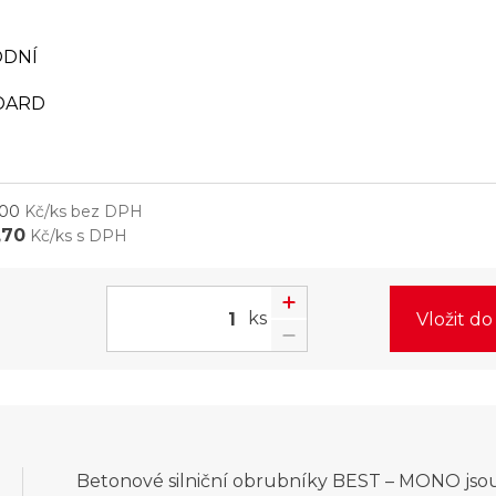
ODNÍ
DARD
,00
Kč/ks bez DPH
,70
Kč/ks s DPH
ks
Vložit d
Betonové silniční obrubníky BEST – MONO jsou