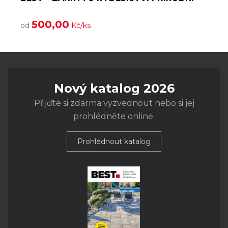
500,00
od
Kč/ks
Nový katalog 2026
Přijďte si zdarma vyzvednout nebo si jej
prohlédněte online.
Prohlédnout katalog