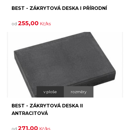
BEST - ZÁKRYTOVÁ DESKA I PŘÍRODNÍ
255,00
od
Kč/ks
v ploše
rozměry
BEST - ZÁKRYTOVÁ DESKA II
ANTRACITOVÁ
271,00
od
Kč/ks