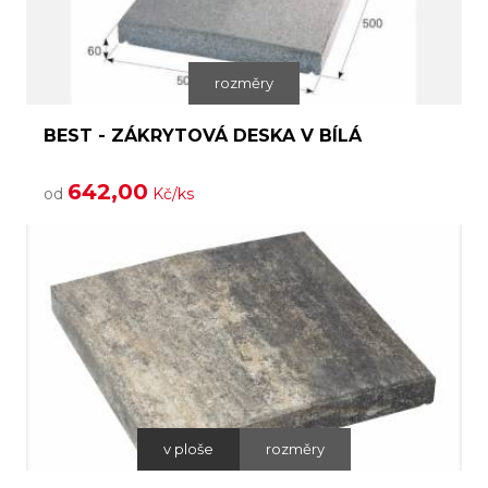
rozměry
BEST - ZÁKRYTOVÁ DESKA V BÍLÁ
642,00
od
Kč/ks
v ploše
rozměry