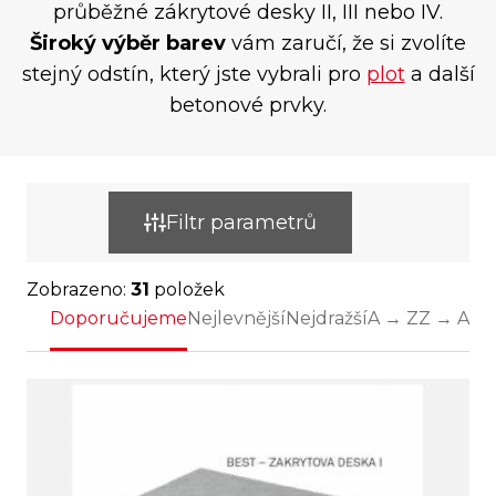
průběžné zákrytové desky II, III nebo IV.
Široký výběr barev
vám zaručí, že si zvolíte
stejný odstín, který jste vybrali pro
plot
a další
betonové prvky.
Filtr parametrů
Zobrazeno:
31
položek
Doporučujeme
Nejlevnější
Nejdražší
A → Z
Z → A