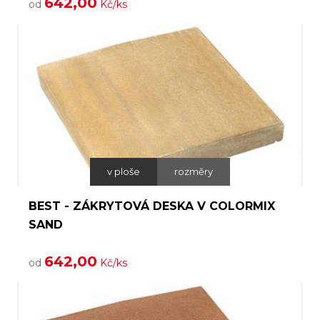
642,00
od
Kč/ks
v ploše
rozměry
BEST - ZÁKRYTOVÁ DESKA V COLORMIX
SAND
642,00
od
Kč/ks