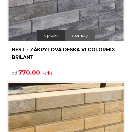
v ploše
rozměry
BEST - ZÁKRYTOVÁ DESKA VI COLORMIX
BRILANT
770,00
od
Kč/ks