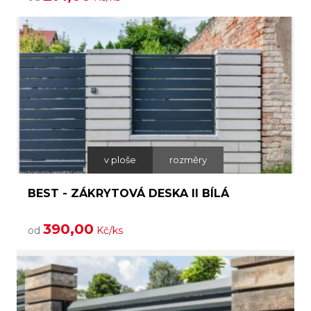
v ploše
rozměry
BEST - ZÁKRYTOVÁ DESKA II BÍLÁ
390,00
od
Kč/ks