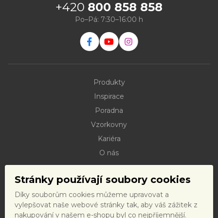
+420
800 858 858
Po–Pá: 7:30–16:00 h
Produkty
Inspirace
Poradna
Vzorkovny
Kariéra
O nás
Kontakty
Stránky používají soubory cookies
Dokumenty ke stažení
Díky souborům cookies můžeme upravovat a
Doprava
vylepšovat naše webové stránky tak, aby váš zážitek z
Reklamační řád
nakupování v našem e-shopu byl co nejpříjemnější.