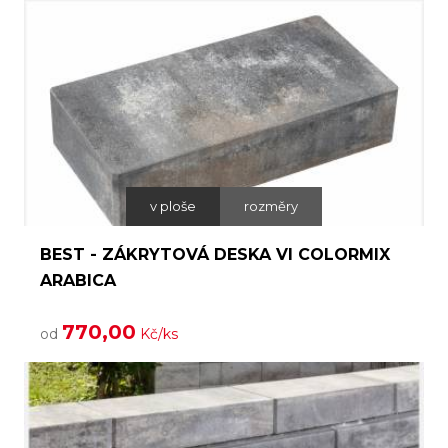
v ploše
rozměry
BEST - ZÁKRYTOVÁ DESKA VI COLORMIX
ARABICA
770,00
od
Kč/ks