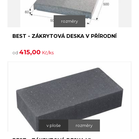
rozměry
BEST - ZÁKRYTOVÁ DESKA V PŘÍRODNÍ
415,00
od
Kč/ks
v ploše
rozměry