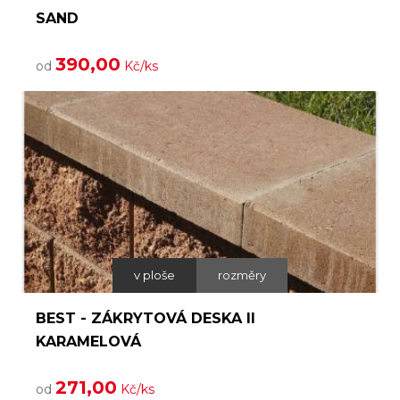
SAND
390,00
od
Kč/ks
v ploše
rozměry
BEST - ZÁKRYTOVÁ DESKA II
KARAMELOVÁ
271,00
od
Kč/ks