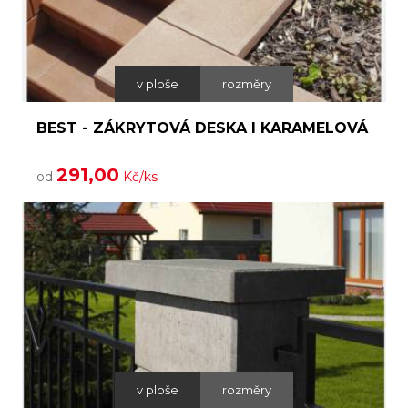
v ploše
rozměry
BEST - ZÁKRYTOVÁ DESKA I KARAMELOVÁ
291,00
od
Kč/ks
v ploše
rozměry