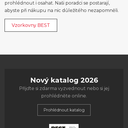
prohlédnout i osahat. Naši poradci se postarají,
abyste při nákupu na nic důležitého nezapomněli.
Vzorkovny BEST
Nový katalog 2026
Přijďte si zdarma vyzvednout nebo si jej
prohlédněte online.
Prohlédnout katalog