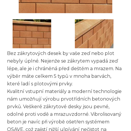
Bez zákrytových desek by vaše zeď nebo plot
nebyly úplné. Nejenže se zákrytem vypadá zeď
lépe, ale je i chráněná před deštěm a mrazem. Na
výběr máte celkem 5 typů v mnoha barvách,
které ladí s plotovými prvky.
Kvalitní vstupní materiály a moderní technologie
nám umožňují výrobu prvotřídních betonových
prvků. Veškeré zákrytové desky jsou pevné,
odolné proti vodě a mrazuvzdorné. Vibrolisovaný
beton je navíc při výrobě ošetřen systémem
QSAVE, což zajistí nižší ulpívání nečistot na