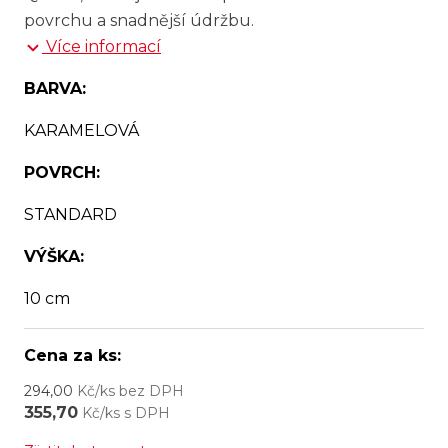
povrchu a snadnější údržbu.
Více informací
BARVA:
KARAMELOVÁ
POVRCH:
STANDARD
VÝŠKA:
10 cm
Cena za ks:
294,00
Kč/ks bez DPH
355,70
Kč/ks s DPH