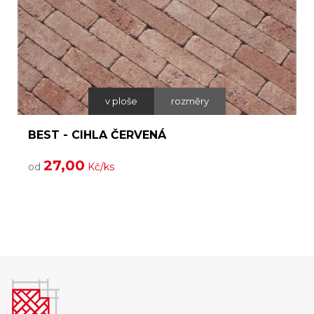
v ploše
rozměry
BEST - CIHLA ČERVENÁ
27,00
od
Kč/ks