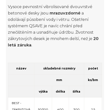
Vysoce pevnostní vibrolisované dvouvrstvé
betonové desky jsou
mrazuvzdorné
a
odolávají působení vody i větru. Ošetření
systémem QSAVE je navíc chrání před
znečištěním a usnadňuje údržbu. Životnost
zákrytových desek je mnohem delší, než je
20
letá záruka
.
název
skladebné rozměry
počet
mm
ks/bm
výška
délka
šířka
vr
BEST -
ZÁKRYTOVÁ
50/100
400
300
2,5