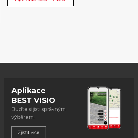
Aplikace
BEST VISIO
Buďte si jisti správným
výběrem.
Zjistit více