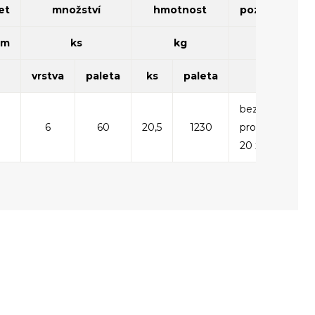
et
množství
hmotnost
poznámka
bm
ks
kg
vrstva
paleta
ks
paleta
bez štípání,
6
60
20,5
1230
pro sloupky
20 x 40 cm