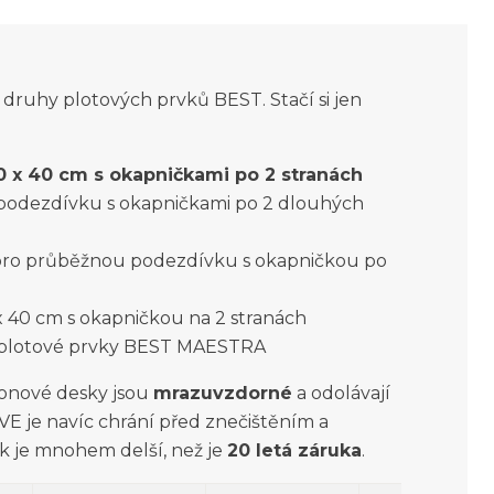
ruhy plotových prvků BEST. Stačí si jen
 x 40 cm s okapničkami po 2 stranách
podezdívku s okapničkami po 2 dlouhých
pro průběžnou podezdívku s okapničkou po
 40 cm s okapničkou na 2 stranách
 plotové prvky BEST MAESTRA
tonové desky jsou
mrazuvzdorné
a odolávají
E je navíc chrání před znečištěním a
k je mnohem delší, než je
20 letá záruka
.