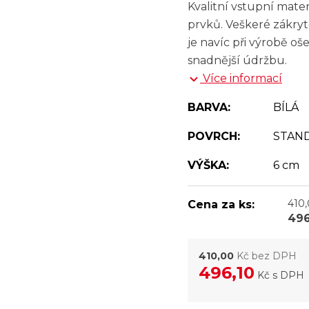
Kvalitní vstupní mat
prvků. Veškeré zákryt
je navíc při výrobě oš
snadnější údržbu.
Více informací
BARVA:
BÍLÁ
POVRCH:
STAN
VÝŠKA:
6 cm
410
Cena za ks:
496
410,00
Kč bez DPH
496,10
Kč
s DPH