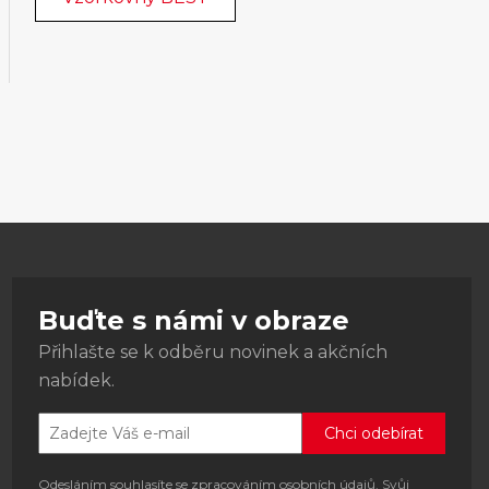
Buďte s námi v obraze
Přihlašte se k odběru novinek a akčních
nabídek.
Odesláním souhlasíte se zpracováním osobních údajů. Svůj