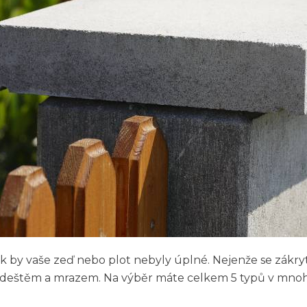
k by vaše zeď nebo plot nebyly úplné. Nejenže se zákr
d deštěm a mrazem. Na výběr máte celkem 5 typů v mnoh