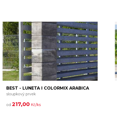
BEST - LUNETA I COLORMIX ARABICA
sloupkový prvek
217,00
od
Kč/ks