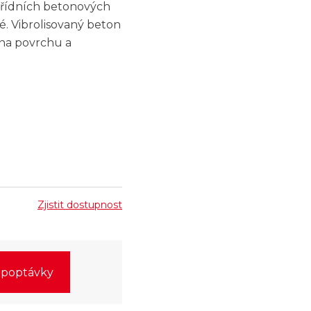
třídních betonových
. Vibrolisovaný beton
t na povrchu a
Zjistit dostupnost
o poptávky