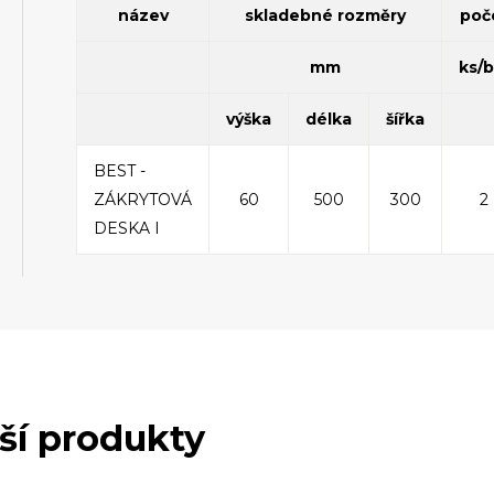
název
skladebné rozměry
poč
mm
ks/
výška
délka
šířka
BEST -
ZÁKRYTOVÁ
60
500
300
2
DESKA I
lší produkty