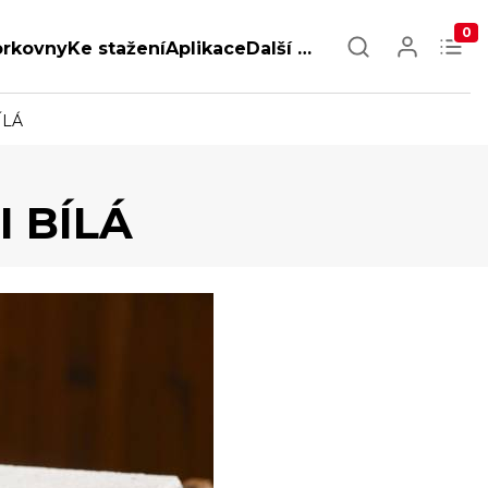
0
orkovny
Ke stažení
Aplikace
Další …
ÍLÁ
I BÍLÁ