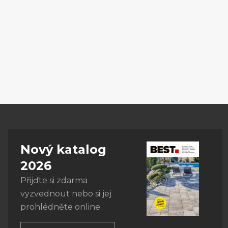
Nový katalog
2026
Přijďte si zdarma
vyzvednout nebo si jej
prohlédněte online.