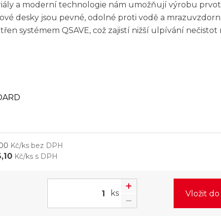
eriály a moderní technologie nám umožňují výrobu prvo
ové desky jsou pevné, odolné proti vodě a mrazuvzdorné
etřen systémem QSAVE, což zajistí nižší ulpívání nečisto
DARD
,00
Kč/ks bez DPH
,10
Kč/ks s DPH
ks
Vložit d