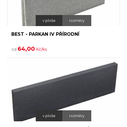
v ploše
rozměry
BEST - PARKAN IV PŘÍRODNÍ
64,00
od
Kč/ks
v ploše
rozměry