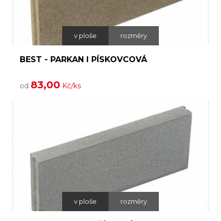
v ploše
rozměry
BEST - PARKAN I PÍSKOVCOVÁ
83,00
od
Kč/ks
v ploše
rozměry