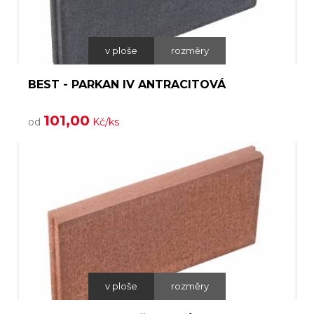
v ploše
rozměry
BEST - PARKAN IV ANTRACITOVÁ
101,00
od
Kč/ks
v ploše
rozměry