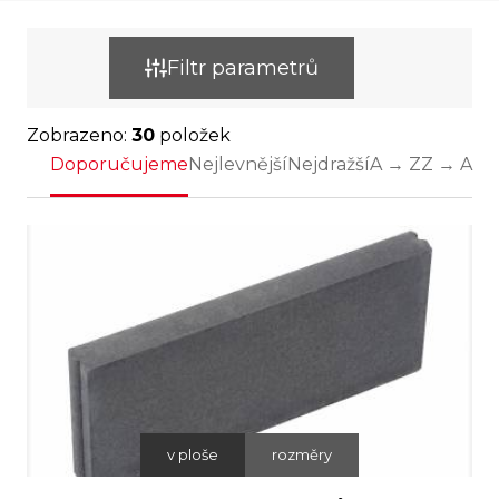
Filtr parametrů
Zobrazeno:
30
položek
Doporučujeme
Nejlevnější
Nejdražší
A → Z
Z → A
v ploše
rozměry