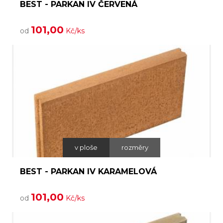
BEST - PARKAN IV ČERVENÁ
101,00
od
Kč/ks
v ploše
rozměry
BEST - PARKAN IV KARAMELOVÁ
101,00
od
Kč/ks