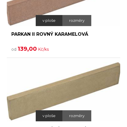
v ploše
rozměry
PARKAN II ROVNÝ KARAMELOVÁ
139,00
od
Kč/ks
v ploše
rozměry