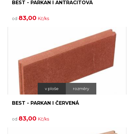
BEST - PARKAN I ANTRACITOVÁ
83,00
od
Kč/ks
v ploše
rozměry
BEST - PARKAN I ČERVENÁ
83,00
od
Kč/ks