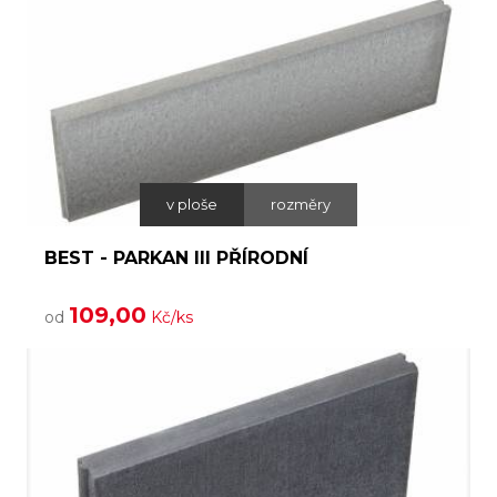
v ploše
rozměry
BEST - PARKAN III PŘÍRODNÍ
109,00
od
Kč/ks