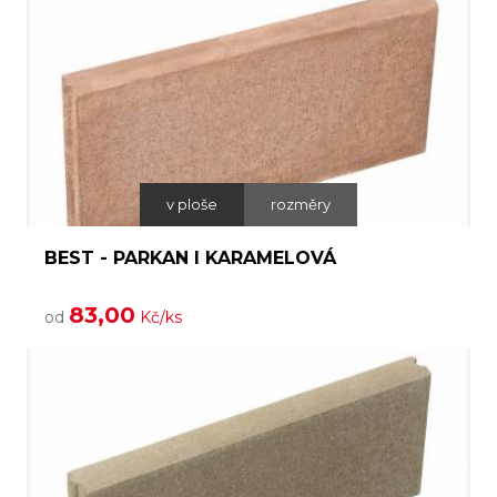
v ploše
rozměry
BEST - PARKAN I KARAMELOVÁ
83,00
od
Kč/ks