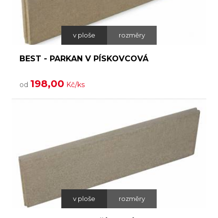
v ploše
rozměry
BEST - PARKAN V PÍSKOVCOVÁ
198,00
od
Kč/ks
v ploše
rozměry