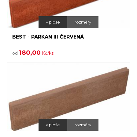
v ploše
rozměry
BEST - PARKAN III ČERVENÁ
180,00
od
Kč/ks
v ploše
rozměry