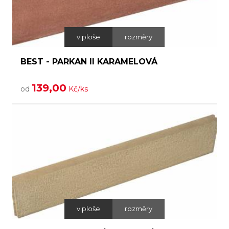
v ploše
rozměry
BEST - PARKAN II KARAMELOVÁ
139,00
od
Kč/ks
v ploše
rozměry