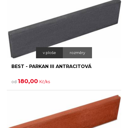
v ploše
rozměry
BEST - PARKAN III ANTRACITOVÁ
180,00
od
Kč/ks