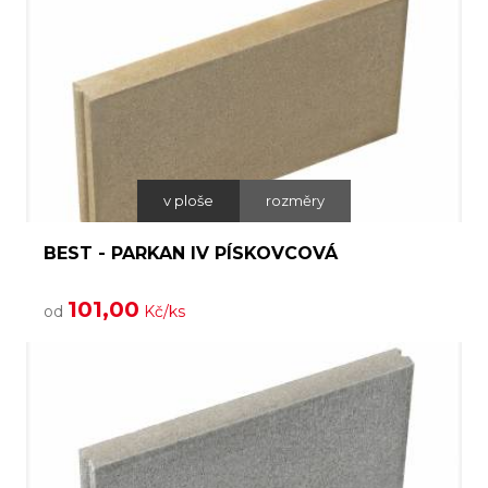
v ploše
rozměry
BEST - PARKAN IV PÍSKOVCOVÁ
101,00
od
Kč/ks