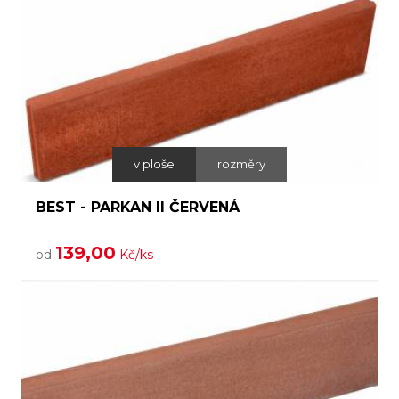
v ploše
rozměry
BEST - PARKAN II ČERVENÁ
139,00
od
Kč/ks