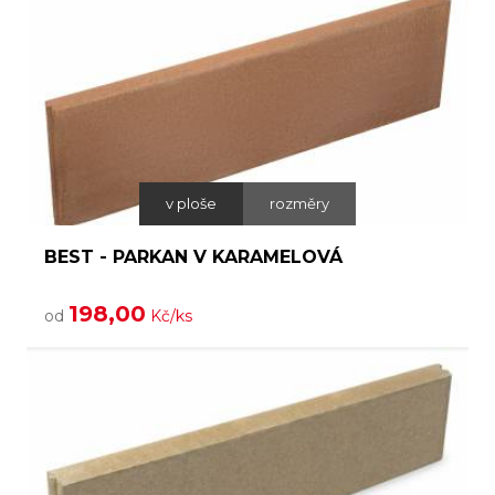
v ploše
rozměry
BEST - PARKAN V KARAMELOVÁ
198,00
od
Kč/ks