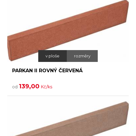
v ploše
rozměry
PARKAN II ROVNÝ ČERVENÁ
139,00
od
Kč/ks