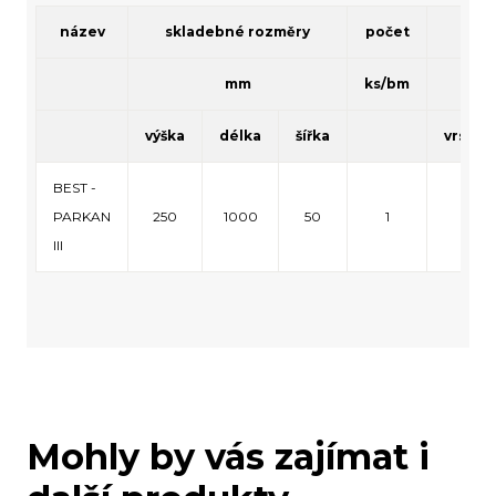
název
skladebné rozměry
počet
mn
mm
ks/bm
výška
délka
šířka
vrstva
BEST -
PARKAN
250
1000
50
1
15
III
Mohly by vás zajímat i