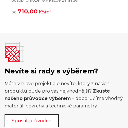
působí přirozeně v každé zahradě.
m
710,00
od
Kč/m²
Nevíte si rady s výběrem?
Máte v hlavě projekt ale nevíte, který z našich
produktů bude pro vás nejvhodnější?
Zkuste
našeho průvodce výběrem
– doporučíme vhodný
materiál, povrchy a technické parametry.
Spustit průvodce