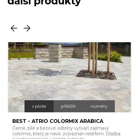
další produkty
v ploše
přiblížit
rozměry
BEST - ATRIO COLORMIX ARABICA
Černé, bílé a béžové odstíny vytváří zajímavý
R
colormix, který je navíc zvýrazněn reliéfem. Dlažba
b