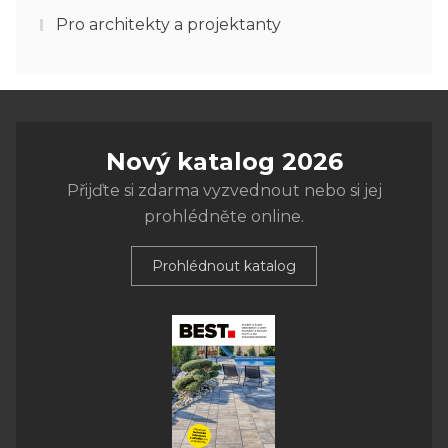
Pro architekty a projektanty
Nový katalog 2026
Přijďte si zdarma vyzvednout nebo si jej
prohlédněte online.
Prohlédnout katalog