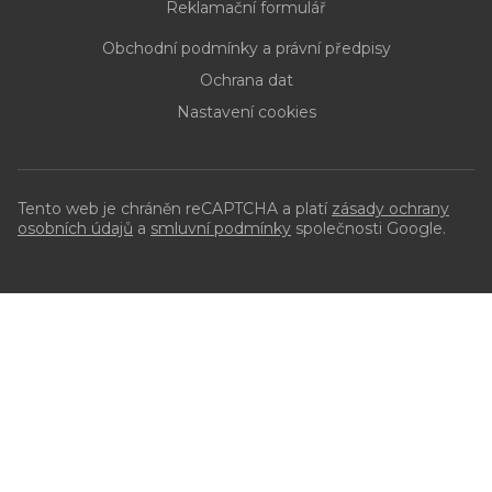
Reklamační formulář
Obchodní podmínky a právní předpisy
Ochrana dat
Nastavení cookies
Tento web je chráněn reCAPTCHA a platí
zásady ochrany
osobních údajů
a
smluvní podmínky
společnosti Google.