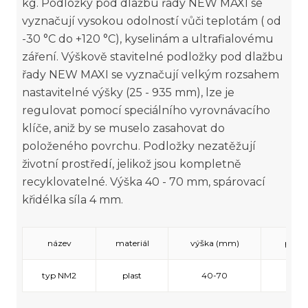
kg. Podložky pod dlažbu řady NEW MAXI se
vyznačují vysokou odolností vůči teplotám ( od
-30 °C do +120 °C), kyselinám a ultrafialovému
záření. Výškově stavitelné podložky pod dlažbu
řady NEW MAXI se vyznačují velkým rozsahem
nastavitelné výšky (25 - 935 mm), lze je
regulovat pomocí speciálního vyrovnávacího
klíče, aniž by se muselo zasahovat do
položeného povrchu. Podložky nezatěžují
životní prostředí, jelikož jsou kompletně
recyklovatelné. Výška 40 - 70 mm, spárovací
křidélka síla 4 mm.
název
materiál
výška (mm)
prům
typ NM2
plast
40-70