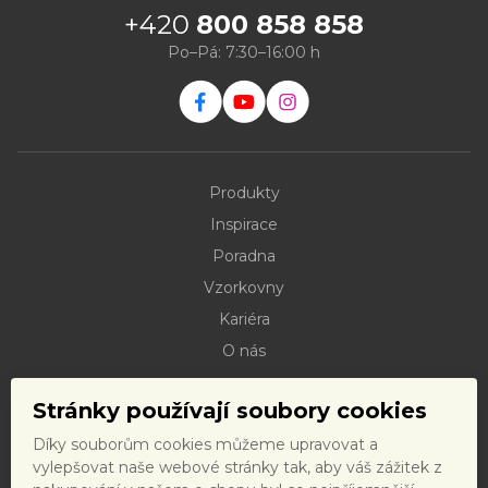
+420
800 858 858
Po–Pá: 7:30–16:00 h
Produkty
Inspirace
Poradna
Vzorkovny
Kariéra
O nás
Kontakty
Stránky používají soubory cookies
Dokumenty ke stažení
Díky souborům cookies můžeme upravovat a
Doprava
vylepšovat naše webové stránky tak, aby váš zážitek z
Reklamační řád