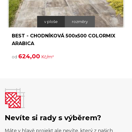
v ploše
rozměry
BEST - CHODNÍKOVÁ 500x500 COLORMIX
ARABICA
624,00
od
Kč/m²
Nevíte si rady s výběrem?
Máte v hlavě projekt ale nevíte, který z našich