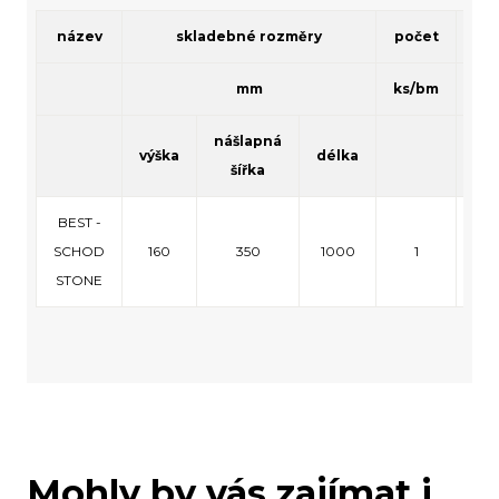
název
skladebné rozměry
počet
mm
ks/bm
nášlapná
výška
délka
vrs
šířka
BEST -
SCHOD
160
350
1000
1
STONE
Mohly by vás zajímat i