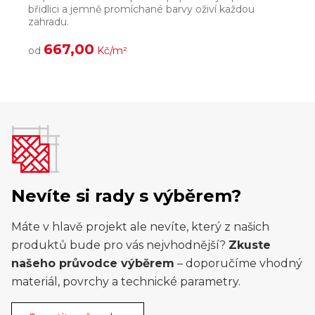
břidlici a jemně promíchané barvy oživí každou
š
zahradu.
l
667,00
od
Kč/m²
Nevíte si rady s výběrem?
Máte v hlavě projekt ale nevíte, který z našich
produktů bude pro vás nejvhodnější?
Zkuste
našeho průvodce výběrem
– doporučíme vhodný
materiál, povrchy a technické parametry.