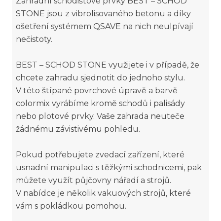
Zahradní schodišťové prvky BEST – SCHOD
STONE jsou z vibrolisovaného betonu a díky
ošetření systémem QSAVE na nich neulpívají
nečistoty.
BEST – SCHOD STONE využijete i v případě, že
chcete zahradu sjednotit do jednoho stylu.
V této štípané povrchové úpravě a barvě
colormix vyrábíme kromě schodů i palisády
nebo plotové prvky. Vaše zahrada neuteče
žádnému závistivému pohledu.
Pokud potřebujete zvedací zařízení, které
usnadní manipulaci s těžkými schodnicemi, pak
můžete využít půjčovny nářadí a strojů.
V nabídce je několik vakuových strojů, které
vám s pokládkou pomohou.