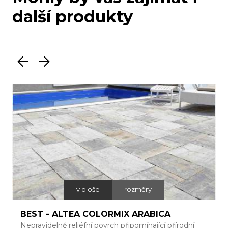
další produkty
v ploše
rozměry
BEST - ALTEA COLORMIX ARABICA
Nepravidelně reliéfní povrch připomínající přírodní
T