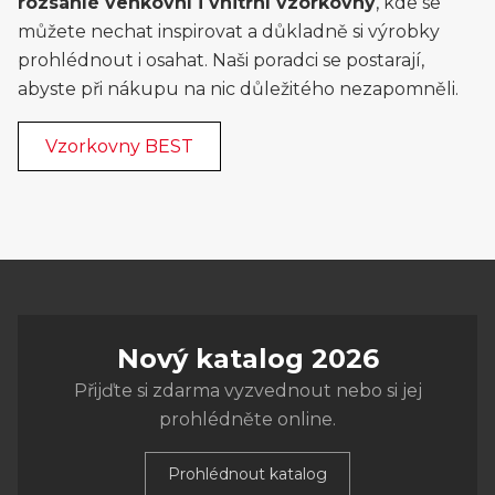
rozsáhlé venkovní i vnitřní vzorkovny
, kde se
můžete nechat inspirovat a důkladně si výrobky
prohlédnout i osahat. Naši poradci se postarají,
abyste při nákupu na nic důležitého nezapomněli.
Vzorkovny BEST
Nový katalog 2026
Přijďte si zdarma vyzvednout nebo si jej
prohlédněte online.
Prohlédnout katalog