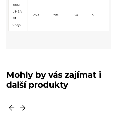
BEST -
LINEA
250
780
80
9
18
R1
vnější
Mohly by vás zajímat i
další produkty