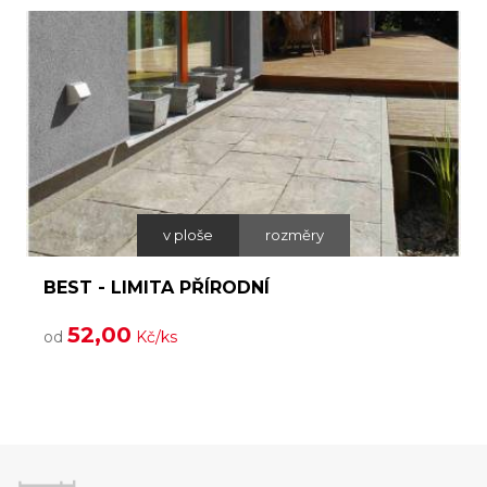
v ploše
rozměry
BEST - LIMITA PŘÍRODNÍ
52,00
od
Kč/ks