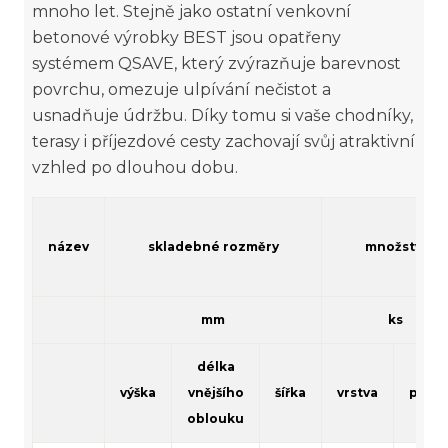
mnoho let. Stejně jako ostatní venkovní
betonové výrobky BEST jsou opatřeny
systémem QSAVE, který zvýrazňuje barevnost
povrchu, omezuje ulpívání nečistot a
usnadňuje údržbu. Díky tomu si vaše chodníky,
terasy i příjezdové cesty zachovají svůj atraktivní
vzhled po dlouhou dobu.
název
skladebné rozměry
množství
mm
ks
délka
výška
vnějšího
šířka
vrstva
palet
oblouku