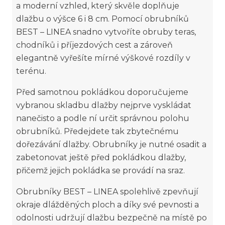
a moderní vzhled, který skvěle doplňuje
dlažbu o výšce 6 i 8 cm. Pomocí obrubníků
BEST – LINEA snadno vytvoříte obruby teras,
chodníků i příjezdových cest a zároveň
elegantně vyřešíte mírné výškové rozdíly v
terénu.
Před samotnou pokládkou doporučujeme
vybranou skladbu dlažby nejprve vyskládat
nanečisto a podle ní určit správnou polohu
obrubníků. Předejdete tak zbytečnému
dořezávání dlažby. Obrubníky je nutné osadit a
zabetonovat ještě před pokládkou dlažby,
přičemž jejich pokládka se provádí na sraz.
Obrubníky BEST – LINEA spolehlivě zpevňují
okraje dlážděných ploch a díky své pevnosti a
odolnosti udržují dlažbu bezpečně na místě po