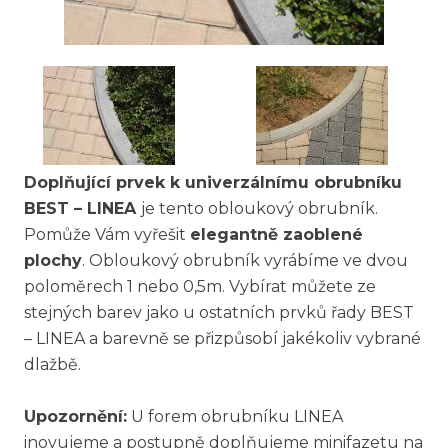
Doplňující prvek k univerzálnímu obrubníku
BEST – LINEA
je tento obloukový obrubník.
Pomůže Vám vyřešit
elegantně zaoblené
plochy
. Obloukový obrubník vyrábíme ve dvou
poloměrech 1 nebo 0,5m. Vybírat můžete ze
stejných barev jako u ostatních prvků řady BEST
– LINEA a barevně se přizpůsobí jakékoliv vybrané
dlažbě.
Upozornění:
U forem obrubníku LINEA
inovujeme a postupně doplňujeme minifazetu na