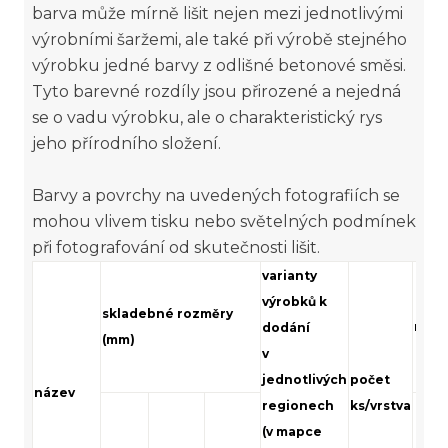
barva může mírně lišit nejen mezi jednotlivými
výrobními šaržemi, ale také při výrobě stejného
výrobku jedné barvy z odlišné betonové směsi.
Tyto barevné rozdíly jsou přirozené a nejedná
se o vadu výrobku, ale o charakteristický rys
jeho přírodního složení.
Barvy a povrchy na uvedených fotografiích se
mohou vlivem tisku nebo světelných podmínek
při fotografování od skutečnosti lišit.
varianty
výrobků k
skladebné rozměry
množ
dodání
(mm)
v
jednotlivých
počet
název
regionech
ks/vrstva
(v mapce