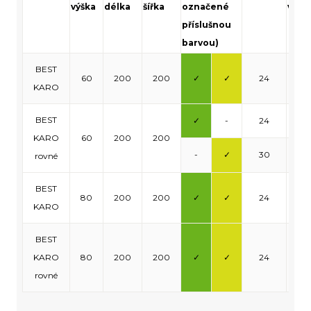
výška
délka
šířka
označené
vrst
příslušnou
barvou)
BEST
60
200
200
✓
✓
24
0,9
KARO
BEST
✓
-
24
0,9
KARO
60
200
200
-
✓
30
1,2
rovné
BEST
80
200
200
✓
✓
24
0,9
KARO
BEST
KARO
80
200
200
✓
✓
24
0,9
rovné