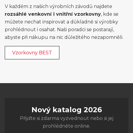
V každém z našich výrobních závodů najdete
rozsáhlé venkovní i vnitřní vzorkovny
, kde se
můžete nechat inspirovat a důkladně si výrobky
prohlédnout i osahat. Naši poradci se postarají,
abyste při nákupu na nic důležitého nezapomněli.
Vzorkovny BEST
Nový katalog 2026
Přijďte si zdarma vyzvednout nebo si jej
prohlédněte online.