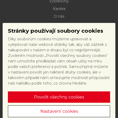
Vzorkovny
Kariéra
O nás
Kontakty
Stránky používají soubory cookies
Dokumenty ke stažení
Díky souborům cookies můžeme upravovat a
Doprava
vylepšovat naše webové stránky tak, aby váš zážitek z
Reklamační řád
nakupování v našem e-shopu byl co nejpříjemnější.
Zvolením možnosti „Povolit všechny soubory cookies“
Reklamační formulář
nám umožníte předkládat vám obsah ušitý na míru
Obchodní podmínky a právní předpisy
podle vašich preferencí a potřeb. Samozřejmě můžete
v nastavení povolit jen některé druhy cookies, ale v
Ochrana dat
takovém případě nám omezujete možnosti přizpůsobit
Nastavení cookies
naši nabídku podle toho, co zrovna hledáte.
Povolit všechny cookies
Tento web je chráněn reCAPTCHA a platí
zásady ochrany
osobních údajů
a
smluvní podmínky
společnosti Google.
Nastavení cookies