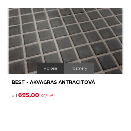
v ploše
rozměry
BEST - AKVAGRAS ANTRACITOVÁ
695,00
od
Kč/m²