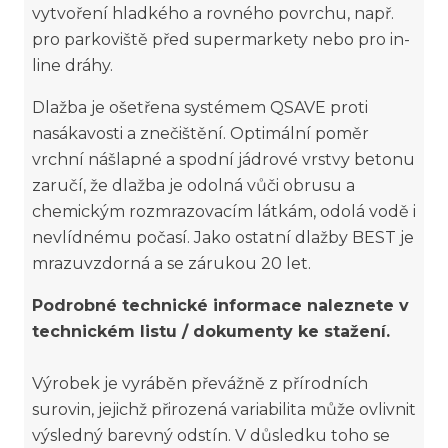
vytvoření hladkého a rovného povrchu, např.
pro parkoviště před supermarkety nebo pro in-
line dráhy.
Dlažba je ošetřena systémem QSAVE proti
nasákavosti a znečištění. Optimální poměr
vrchní nášlapné a spodní jádrové vrstvy betonu
zaručí, že dlažba je odolná vůči obrusu a
chemickým rozmrazovacím látkám, odolá vodě i
nevlídnému počasí. Jako ostatní dlažby BEST je
mrazuvzdorná a se zárukou 20 let.
Podrobné technické informace naleznete v
technickém listu / dokumenty ke stažení.
Výrobek je vyráběn převážně z přírodních
surovin, jejichž přirozená variabilita může ovlivnit
výsledný barevný odstín. V důsledku toho se