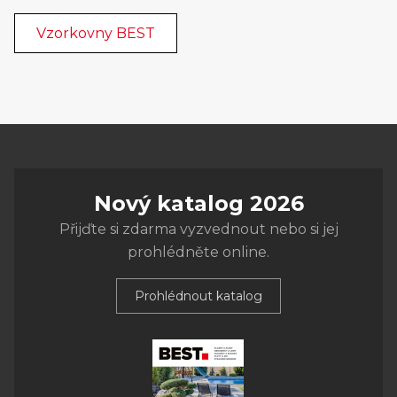
Vzorkovny BEST
Nový katalog 2026
Přijďte si zdarma vyzvednout nebo si jej
prohlédněte online.
Prohlédnout katalog