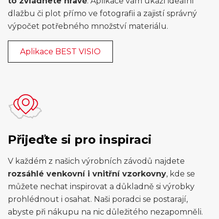
to zvládnete hravě
. Aplikace vám ukáží ideální
dlažbu či plot přímo ve fotografii a zajistí správný
výpočet potřebného množství materiálu.
Aplikace BEST VISIO
Přijeďte si pro inspiraci
V každém z našich výrobních závodů najdete
rozsáhlé venkovní i vnitřní vzorkovny
, kde se
můžete nechat inspirovat a důkladně si výrobky
prohlédnout i osahat. Naši poradci se postarají,
abyste při nákupu na nic důležitého nezapomněli.