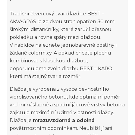
Tradiční čtvercový tvar dlaždice BEST –
AKVAGRAS je ze dvou stran opatřen 30 mm
širokými distančníky, které zaručí přesnou
pokládku a rovné spáry mezi dlažbou.
V nabídce naleznete jednobarevné odstíny i
žádané colormixy. A pokud chcete plochu
kombinovat s klasickou dlažbou,
doporučujeme zvolit dlažbu BEST – KARO,
která má stejný tvar a rozměr.
Dlažba je vyrobena z vysoce pevnostního
vibrolisovaného betonu, kde optimální poměr
vrchní nášlapné a spodní jádrové vrstvy betonu
zajišťuje maximální užitné vlastnosti dlažby.
Dlažba je
mrazuvzdorná a odolná
povětrnostním podmínkám. Neublíží jí ani