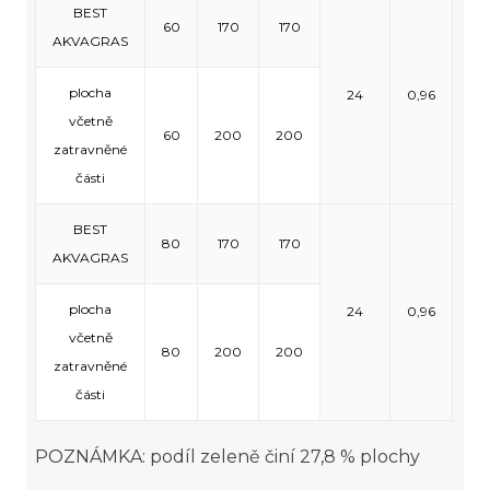
BEST
60
170
170
AKVAGRAS
plocha
24
0,96
11,
včetně
60
200
200
zatravněné
části
BEST
80
170
170
AKVAGRAS
plocha
24
0,96
9,
včetně
80
200
200
zatravněné
části
POZNÁMKA: podíl zeleně činí 27,8 % plochy