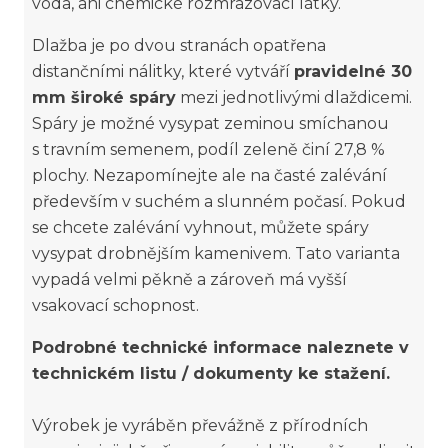
voda, ani chemické rozmrazovací látky.
Dlažba je po dvou stranách opatřena
distančními nálitky, které vytváří
pravidelné 30
mm široké spáry
mezi jednotlivými dlaždicemi.
Spáry je možné vysypat zeminou smíchanou
s travním semenem, podíl zeleně činí 27,8 %
plochy. Nezapomínejte ale na časté zalévání
především v suchém a slunném počasí. Pokud
se chcete zalévání vyhnout, můžete spáry
vysypat drobnějším kamenivem. Tato varianta
vypadá velmi pěkně a zároveň má vyšší
vsakovací schopnost.
Podrobné technické informace naleznete v
technickém listu / dokumenty ke stažení.
Výrobek je vyráběn převážně z přírodních