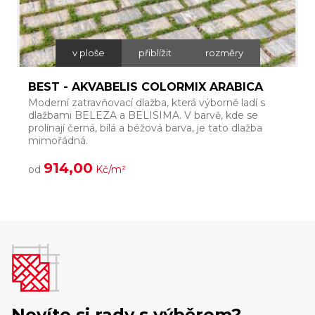
v ploše
přiblížit
rozměry
BEST - AKVABELIS COLORMIX ARABICA
Moderní zatravňovací dlažba, která výborně ladí s
Š
dlažbami BELEZA a BELISIMA. V barvě, kde se
p
prolínají černá, bílá a béžová barva, je tato dlažba
h
mimořádná.
914,00
od
Kč/m²
Nevíte si rady s výběrem?