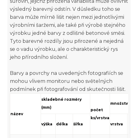
surovin, jejichž přirozená variabilita může ovlivnit
výsledný barevný odstín. V důsledku toho se
barva může mírně lišit nejen mezi jednotlivými
výrobními šaržemi, ale také při výrobě stejného
výrobku jedné barvy z odlišné betonové směsi.
Tyto barevné rozdíly jsou přirozené a nejedná
se o vadu výrobku, ale o charakteristický rys
jeho přírodního složení.
Barvy a povrchy na uvedených fotografiích se
mohou vlivem monitoru nebo světelných
podmínek při fotografování od skutečnosti lišit.
skladebné rozměry
množství (m²
(mm)
počet
název
ks/vrstva
výška
délka
šířka
vrstva
pale