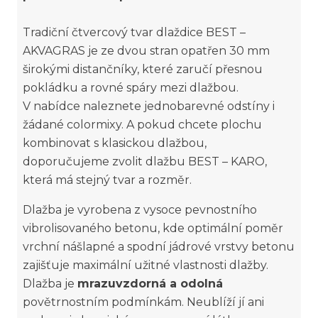
Tradiční čtvercový tvar dlaždice BEST –
AKVAGRAS je ze dvou stran opatřen 30 mm
širokými distančníky, které zaručí přesnou
pokládku a rovné spáry mezi dlažbou.
V nabídce naleznete jednobarevné odstíny i
žádané colormixy. A pokud chcete plochu
kombinovat s klasickou dlažbou,
doporučujeme zvolit dlažbu BEST – KARO,
která má stejný tvar a rozměr.
Dlažba je vyrobena z vysoce pevnostního
vibrolisovaného betonu, kde optimální poměr
vrchní nášlapné a spodní jádrové vrstvy betonu
zajišťuje maximální užitné vlastnosti dlažby.
Dlažba je
mrazuvzdorná a odolná
povětrnostním podmínkám. Neublíží jí ani