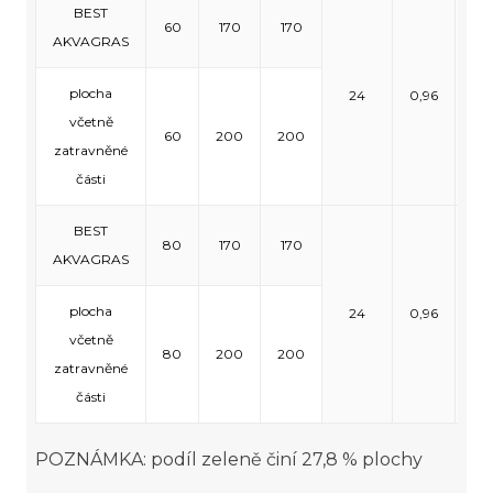
BEST
60
170
170
AKVAGRAS
plocha
24
0,96
11,
včetně
60
200
200
zatravněné
části
BEST
80
170
170
AKVAGRAS
plocha
24
0,96
9,
včetně
80
200
200
zatravněné
části
POZNÁMKA: podíl zeleně činí 27,8 % plochy