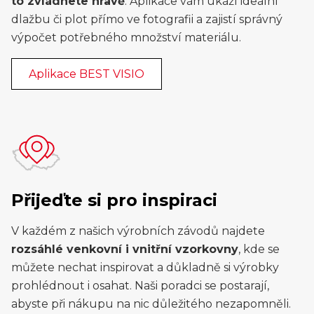
to zvládnete hravě
. Aplikace vám ukáží ideální
dlažbu či plot přímo ve fotografii a zajistí správný
výpočet potřebného množství materiálu.
Aplikace BEST VISIO
Přijeďte si pro inspiraci
V každém z našich výrobních závodů najdete
rozsáhlé venkovní i vnitřní vzorkovny
, kde se
můžete nechat inspirovat a důkladně si výrobky
prohlédnout i osahat. Naši poradci se postarají,
abyste při nákupu na nic důležitého nezapomněli.