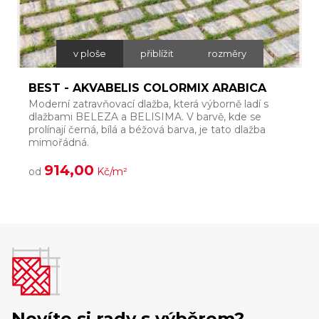
v ploše
přiblížit
rozměry
BEST - AKVABELIS COLORMIX ARABICA
Moderní zatravňovací dlažba, která výborně ladí s
Š
dlažbami BELEZA a BELISIMA. V barvě, kde se
p
prolínají černá, bílá a béžová barva, je tato dlažba
h
mimořádná.
914,00
od
Kč/m²
Nevíte si rady s výběrem?