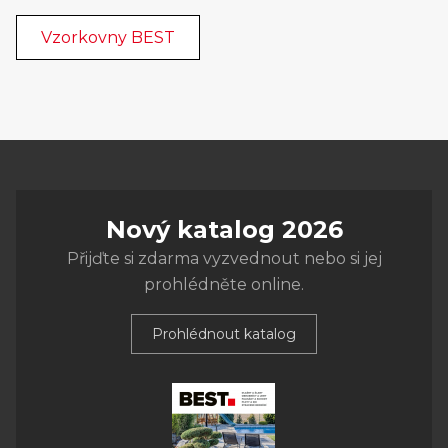
Vzorkovny BEST
Nový katalog 2026
Přijďte si zdarma vyzvednout nebo si jej
prohlédněte online.
Prohlédnout katalog