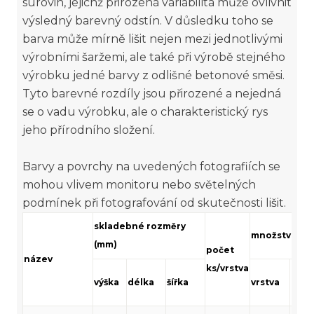
surovin, jejichž přirozená variabilita může ovlivnit
výsledný barevný odstín. V důsledku toho se
barva může mírně lišit nejen mezi jednotlivými
výrobními šaržemi, ale také při výrobě stejného
výrobku jedné barvy z odlišné betonové směsi.
Tyto barevné rozdíly jsou přirozené a nejedná
se o vadu výrobku, ale o charakteristický rys
jeho přírodního složení.
Barvy a povrchy na uvedených fotografiích se
mohou vlivem monitoru nebo světelných
podmínek při fotografování od skutečnosti lišit.
skladebné rozměry
množství (m²
(mm)
počet
název
ks/vrstva
výška
délka
šířka
vrstva
pale