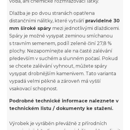
voda, ani chemické rozmrazovací látky.
Dlažba je po dvou stranách opatřena
distančními nálitky, které vytváří
pravidelné 30
mm široké spáry
mezi jednotlivými dlaždicemi.
Spáry je možné vysypat zeminou smíchanou
s travním semenem, podíl zeleně činí 27,8 %
plochy. Nezapomínejte ale na časté zalévání
především v suchém a slunném počasí. Pokud
se chcete zalévání vyhnout, můžete spáry
vysypat drobnějším kamenivem. Tato varianta
vypadá velmi pěkně a zároveň má vyšší
vsakovací schopnost.
Podrobné technické informace naleznete v
technickém listu / dokumenty ke stažení.
Výrobek je vyráběn převážně z přírodních