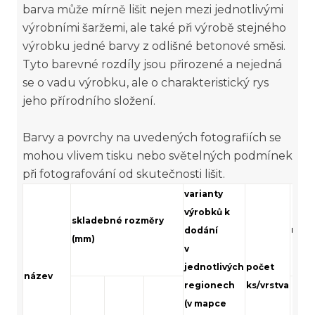
barva může mírně lišit nejen mezi jednotlivými
výrobními šaržemi, ale také při výrobě stejného
výrobku jedné barvy z odlišné betonové směsi.
Tyto barevné rozdíly jsou přirozené a nejedná
se o vadu výrobku, ale o charakteristický rys
jeho přírodního složení.
Barvy a povrchy na uvedených fotografiích se
mohou vlivem tisku nebo světelných podmínek
při fotografování od skutečnosti lišit.
varianty
výrobků k
skladebné rozměry
množ
dodání
(mm)
v
jednotlivých
počet
název
regionech
ks/vrstva
(v mapce