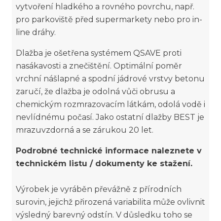
vytvoření hladkého a rovného povrchu, např.
pro parkoviště před supermarkety nebo pro in-
line dráhy.
Dlažba je ošetřena systémem QSAVE proti
nasákavosti a znečištění. Optimální poměr
vrchní nášlapné a spodní jádrové vrstvy betonu
zaručí, že dlažba je odolná vůči obrusu a
chemickým rozmrazovacím látkám, odolá vodě i
nevlídnému počasí. Jako ostatní dlažby BEST je
mrazuvzdorná a se zárukou 20 let.
Podrobné technické informace naleznete v
technickém listu / dokumenty ke stažení.
Výrobek je vyráběn převážně z přírodních
surovin, jejichž přirozená variabilita může ovlivnit
výsledný barevný odstín. V důsledku toho se