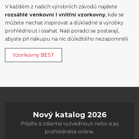
V každém z našich výrobních závodů najdete
rozsáhlé venkovní i vnitřní vzorkovny
, kde se
můžete nechat inspirovat a důkladně si výrobky
prohlédnout i osahat. Naši poradci se postarají,
abyste při nákupu na nic důležitého nezapomněli.
Vzorkovny BEST
Nový katalog 2026
Přijďte si zdarma vyzvednout nebo si jej
prohlédněte online.