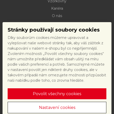
Vzorkovny
Kariéra
O nás
Kontakty
Stránky používají soubory cookies
Dokumenty ke stažení
Díky souborům cookies můžeme upravovat a
Doprava
vylepšovat naše webové stránky tak, aby váš zážitek z
Reklamační řád
nakupování v našem e-shopu byl co nejpříjemnější.
Zvolením možnosti „Povolit všechny soubory cookies“
Reklamační formulář
nám umožníte předkládat vám obsah ušitý na míru
Obchodní podmínky a právní předpisy
podle vašich preferencí a potřeb. Samozřejmě můžete
v nastavení povolit jen některé druhy cookies, ale v
Ochrana dat
takovém případě nám omezujete možnosti přizpůsobit
Nastavení cookies
naši nabídku podle toho, co zrovna hledáte.
Povolit všechny cookies
Tento web je chráněn reCAPTCHA a platí
zásady ochrany
osobních údajů
a
smluvní podmínky
společnosti Google.
Nastavení cookies