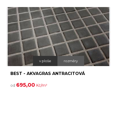
v ploše
rozměry
BEST - AKVAGRAS ANTRACITOVÁ
695,00
od
Kč/m²