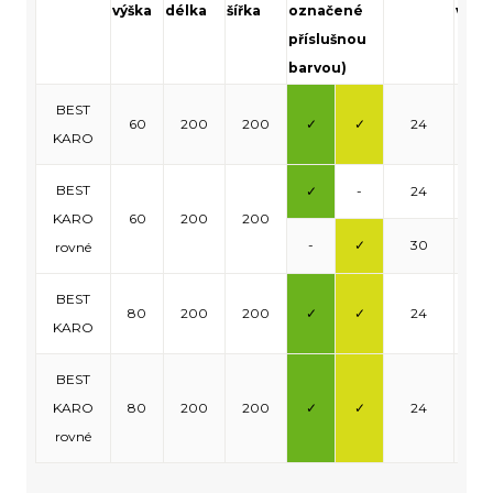
výška
délka
šířka
označené
vrst
příslušnou
barvou)
BEST
60
200
200
✓
✓
24
0,9
KARO
BEST
✓
-
24
0,9
KARO
60
200
200
-
✓
30
1,2
rovné
BEST
80
200
200
✓
✓
24
0,9
KARO
BEST
KARO
80
200
200
✓
✓
24
0,9
rovné