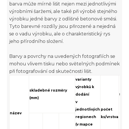
barva může mírně lišit nejen mezi jednotlivými
výrobními šaržemi, ale také při výrobě stejného
výrobku jedné barvy z odlišné betonové směsi.
Tyto barevné rozdíly jsou přirozené a nejedná
se o vadu výrobku, ale o charakteristický rys
jeho přírodního složení.
Barvy a povrchy na uvedených fotografiích se
mohou vlivem tisku nebo světelných podmínek
při fotografování od skutečnosti lišit.
varianty
výrobků k
skladebné rozměry
množ
dodání
(mm)
v
jednotlivých
počet
název
regionech
ks/vrstva
(v mapce