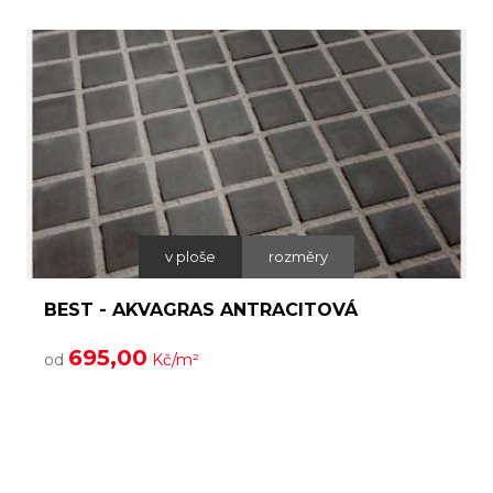
v ploše
rozměry
BEST - AKVAGRAS ANTRACITOVÁ
695,00
od
Kč/m²