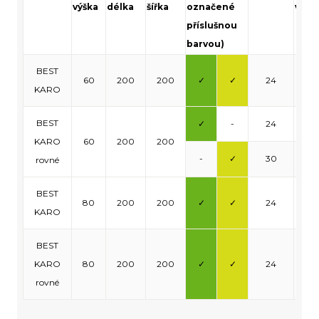
výška
délka
šířka
označené
vrst
příslušnou
barvou)
BEST
60
200
200
✓
✓
24
0,9
KARO
BEST
✓
-
24
0,9
KARO
60
200
200
-
✓
30
1,2
rovné
BEST
80
200
200
✓
✓
24
0,9
KARO
BEST
KARO
80
200
200
✓
✓
24
0,9
rovné