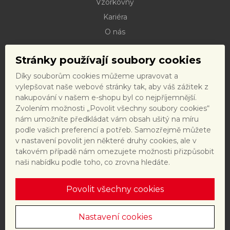
Vzorkovny
Kariéra
O nás
Kontakty
Stránky používají soubory cookies
Dokumenty ke stažení
Díky souborům cookies můžeme upravovat a
Doprava
vylepšovat naše webové stránky tak, aby váš zážitek z
Reklamační řád
nakupování v našem e-shopu byl co nejpříjemnější.
Zvolením možnosti „Povolit všechny soubory cookies“
Reklamační formulář
nám umožníte předkládat vám obsah ušitý na míru
Obchodní podmínky a právní předpisy
podle vašich preferencí a potřeb. Samozřejmě můžete
v nastavení povolit jen některé druhy cookies, ale v
Ochrana dat
takovém případě nám omezujete možnosti přizpůsobit
Nastavení cookies
naši nabídku podle toho, co zrovna hledáte.
Povolit všechny cookies
Tento web je chráněn reCAPTCHA a platí
zásady ochrany
osobních údajů
a
smluvní podmínky
společnosti Google.
Nastavení cookies