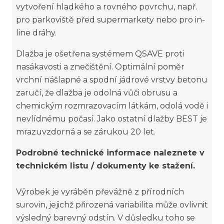
vytvoření hladkého a rovného povrchu, např.
pro parkoviště před supermarkety nebo pro in-
line dráhy.
Dlažba je ošetřena systémem QSAVE proti
nasákavosti a znečištění. Optimální poměr
vrchní nášlapné a spodní jádrové vrstvy betonu
zaručí, že dlažba je odolná vůči obrusu a
chemickým rozmrazovacím látkám, odolá vodě i
nevlídnému počasí. Jako ostatní dlažby BEST je
mrazuvzdorná a se zárukou 20 let.
Podrobné technické informace naleznete v
technickém listu / dokumenty ke stažení.
Výrobek je vyráběn převážně z přírodních
surovin, jejichž přirozená variabilita může ovlivnit
výsledný barevný odstín. V důsledku toho se