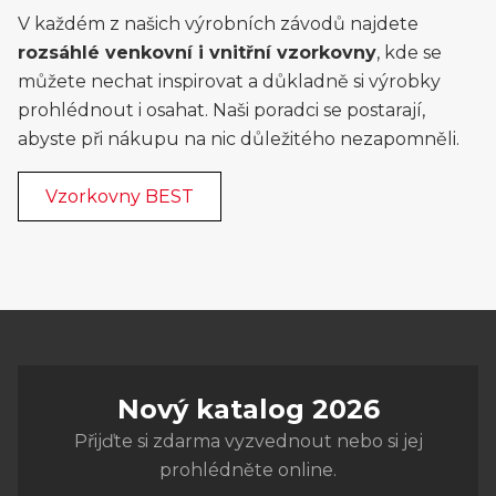
V každém z našich výrobních závodů najdete
rozsáhlé venkovní i vnitřní vzorkovny
, kde se
můžete nechat inspirovat a důkladně si výrobky
prohlédnout i osahat. Naši poradci se postarají,
abyste při nákupu na nic důležitého nezapomněli.
Vzorkovny BEST
Nový katalog 2026
Přijďte si zdarma vyzvednout nebo si jej
prohlédněte online.