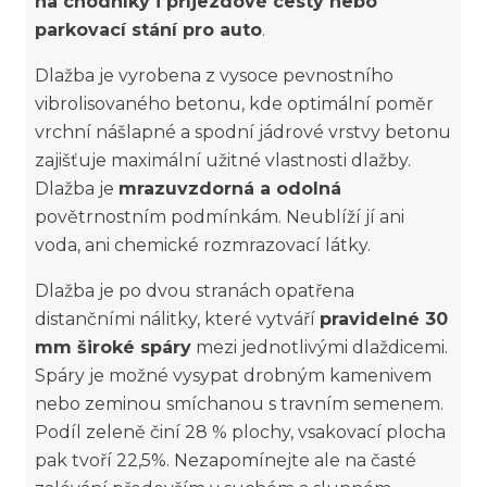
na chodníky i příjezdové cesty nebo
parkovací stání pro auto
.
Dlažba je vyrobena z vysoce pevnostního
vibrolisovaného betonu, kde optimální poměr
vrchní nášlapné a spodní jádrové vrstvy betonu
zajišťuje maximální užitné vlastnosti dlažby.
Dlažba je
mrazuvzdorná a odolná
povětrnostním podmínkám. Neublíží jí ani
voda, ani chemické rozmrazovací látky.
Dlažba je po dvou stranách opatřena
distančními nálitky, které vytváří
pravidelné 30
mm široké spáry
mezi jednotlivými dlaždicemi.
Spáry je možné vysypat drobným kamenivem
nebo zeminou smíchanou s travním semenem.
Podíl zeleně činí 28 % plochy, vsakovací plocha
pak tvoří 22,5%. Nezapomínejte ale na časté