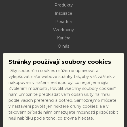
Produkty
Inspirace
Poradna
Vzorkovny
Kariéra
O nás
Kontakty
Stránky používají soubory cookies
Dokumenty ke stažení
Díky souborům cookies můžeme upravovat a
Doprava
vylepšovat naše webové stránky tak, aby váš zážitek z
Reklamační řád
nakupování v našem e-shopu byl co nejpříjemnější.
Zvolením možnosti „Povolit všechny soubory cookies“
Reklamační formulář
nám umožníte předkládat vám obsah ušitý na míru
Obchodní podmínky a právní předpisy
podle vašich preferencí a potřeb. Samozřejmě můžete
v nastavení povolit jen některé druhy cookies, ale v
Ochrana dat
takovém případě nám omezujete možnosti přizpůsobit
Nastavení cookies
naši nabídku podle toho, co zrovna hledáte.