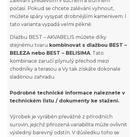
zalévání především v suchém a slunném
počasí. Pokud se chcete zalévání vyhnout,
můžete spáry vysypat drobnějším kamenivem. I
tato varianta vypadá velmi pěkně.
Dlažbu BEST – AKVABELIS můžete díky
stejnému tvaru
kombinovat s dlažbou BEST –
BELEZA nebo BEST – BELISIMA
. Tato
kombinace zaručí plynulý přechod mezi
chodníky a terasou a Vy tak získáte dokonale
sladěnou zahradu.
Podrobné technické informace naleznete v
technickém listu / dokumenty ke stažení.
Výrobek je vyráběn převážně z přírodních
surovin, jejichž přirozená variabilita může ovlivnit
výsledný barevný odstín. V důsledku toho se