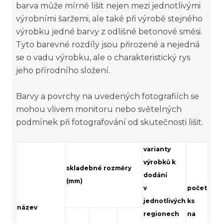
barva může mírně lišit nejen mezi jednotlivými
výrobními šaržemi, ale také při výrobě stejného
výrobku jedné barvy z odlišné betonové směsi.
Tyto barevné rozdíly jsou přirozené a nejedná
se o vadu výrobku, ale o charakteristický rys
jeho přírodního složení.
Barvy a povrchy na uvedených fotografiích se
mohou vlivem monitoru nebo světelných
podmínek při fotografování od skutečnosti lišit.
varianty
výrobků k
skladebné rozměry
mno
dodání
(mm)
v
počet
jednotlivých
ks
název
regionech
na