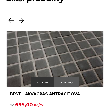
v ploše
rozměry
BEST - AKVAGRAS ANTRACITOVÁ
695,00
od
Kč/m²