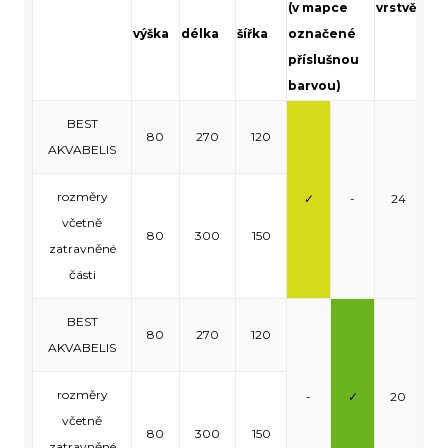
(v mapce
vrstvě
výška
délka
šířka
označené
vrs
příslušnou
barvou)
BEST
80
270
120
AKVABELIS
rozměry
✓
-
24
1
včetně
80
300
150
zatravněné
části
BEST
80
270
120
AKVABELIS
rozměry
-
✓
20
0
včetně
80
300
150
zatravněné