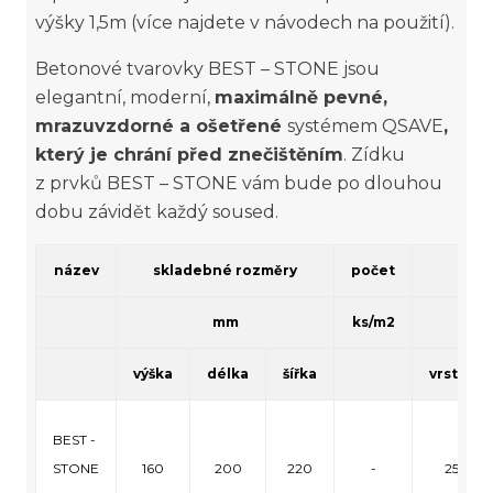
výšky 1,5m (více najdete v návodech na použití).
Betonové tvarovky BEST – STONE jsou
elegantní, moderní,
maximálně pevné,
mrazuvzdorné a ošetřené
systémem QSAVE
,
který je chrání před znečištěním
. Zídku
z prvků BEST – STONE vám bude po dlouhou
dobu závidět každý soused.
název
skladebné rozměry
počet
množ
mm
ks/m2
k
výška
délka
šířka
vrstva
BEST -
STONE
160
200
220
-
25