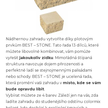
Nádhernou zahradu vytvoříte díky plotovým
prvkům BEST – STONE. Tato řada 13 dílců, které
můžete libovolně kombinovat, vám pomůže
vyřešit
jakoukoliv zídku
. Mimořádná štípaná
struktura navozuje dojem přirozenosti a
perfektně ladí se stejnojmennými palisádami
nebo schody. BEST – STONE je ucelená řada,
která promění vaši zahradu v
místo, kde se vám
bude opravdu líbit
.
Vybírat můžete ze 4 barev. Záleží jen na vás, zda
ladíte zahradu do studenějšího odstínu colormix
brilant, kde dochází k prolínání tmavých a