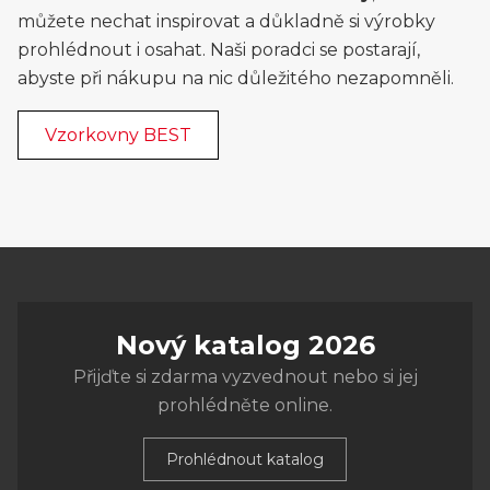
můžete nechat inspirovat a důkladně si výrobky
prohlédnout i osahat. Naši poradci se postarají,
abyste při nákupu na nic důležitého nezapomněli.
Vzorkovny BEST
Nový katalog 2026
Přijďte si zdarma vyzvednout nebo si jej
prohlédněte online.
Prohlédnout katalog