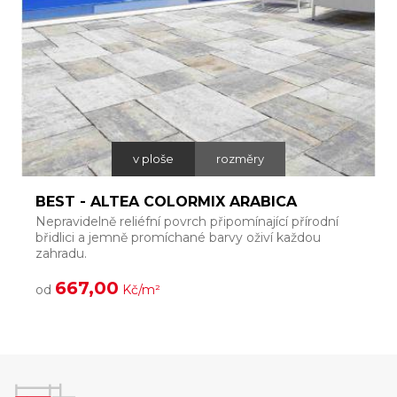
v ploše
rozměry
BEST - ALTEA COLORMIX ARABICA
Nepravidelně reliéfní povrch připomínající přírodní
T
břidlici a jemně promíchané barvy oživí každou
š
zahradu.
l
667,00
od
Kč/m²