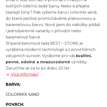
světlých odstínů šedé barvy. Nebo si přejete
teplejší tóny? Pak vyberte barvu colormix sand,
do které pečlivě promícháváme pískovcovou a
karamelovou barvu. Nově jsem do nabídky přidali
i jednobarevné varianty v přírodní nebo
karamelové barvě.
Štípaná betonová řada BEST – STONE je
vyráběna moderní technologií a z prvotřídních
vstupních surovin. Vyrábíme pro vás
kvalitní,
pevné, odolné a mrazuvzdorné
výrobky.
Zaručíme se za to po dobu 20 let.
Více informací
BARVA:
COLORMIX SAND
POVRCH: