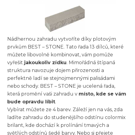
Nádhernou zahradu vytvoříte díky plotovým
prvkům BEST – STONE. Tato řada 13 dílců, které
můžete libovolně kombinovat, vám pomůže
vyřešit
jakoukoliv zídku
. Mimořádná štípaná
struktura navozuje dojem přirozenosti a
perfektně ladí se stejnojmennými palisádami
nebo schody. BEST – STONE je ucelená řada,
která promění vaši zahradu v
místo, kde se vám
bude opravdu líbit
.
Vybírat můžete ze 4 barev. Záleží jen na vás, zda
ladíte zahradu do studenějšího odstínu colormix
brilant, kde dochází k prolínání tmavých a
světlých odstínů šedé barvy. Nebo si přejete