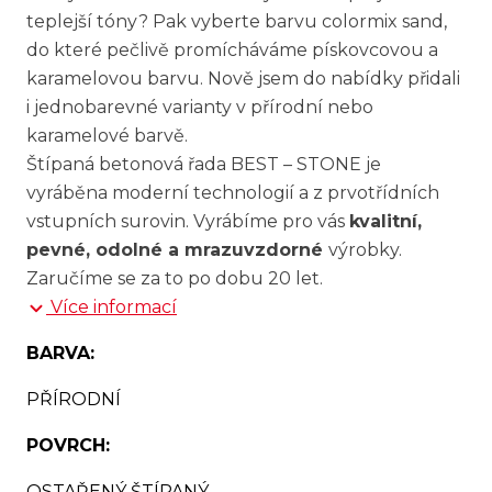
teplejší tóny? Pak vyberte barvu colormix sand,
do které pečlivě promícháváme pískovcovou a
karamelovou barvu. Nově jsem do nabídky přidali
i jednobarevné varianty v přírodní nebo
karamelové barvě.
Štípaná betonová řada BEST – STONE je
vyráběna moderní technologií a z prvotřídních
vstupních surovin. Vyrábíme pro vás
kvalitní,
pevné, odolné a mrazuvzdorné
výrobky.
Zaručíme se za to po dobu 20 let.
Více informací
BARVA:
PŘÍRODNÍ
POVRCH:
OSTAŘENÝ ŠTÍPANÝ