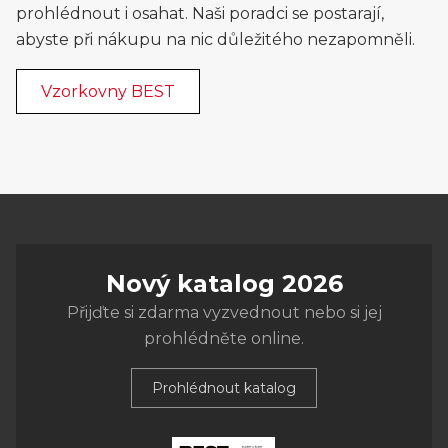
prohlédnout i osahat. Naši poradci se postarají,
abyste při nákupu na nic důležitého nezapomněli.
Vzorkovny BEST
Nový katalog 2026
Přijďte si zdarma vyzvednout nebo si jej
prohlédněte online.
Prohlédnout katalog