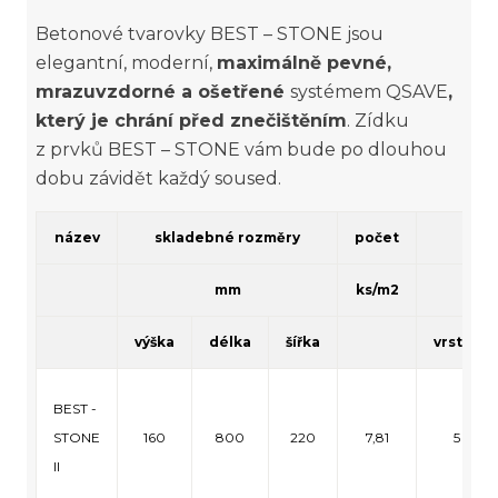
Betonové tvarovky BEST – STONE jsou
elegantní, moderní,
maximálně pevné,
mrazuvzdorné a ošetřené
systémem QSAVE
,
který je chrání před znečištěním
. Zídku
z prvků BEST – STONE vám bude po dlouhou
dobu závidět každý soused.
název
skladebné rozměry
počet
množ
mm
ks/m2
k
výška
délka
šířka
vrstva
BEST -
STONE
160
800
220
7,81
5
II