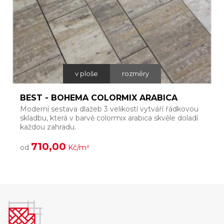
v ploše
rozměry
BEST - BOHEMA COLORMIX ARABICA
Moderní sestava dlažeb 3 velikostí vytváří řádkovou
J
skladbu, která v barvě colormix arabica skvěle doladí
o
každou zahradu.
k
710,00
od
Kč/m²