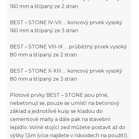
160 mm a štípaný ze 2 stran
BEST – STONE IV-VII … koncový prvek vysoký
160 mm a štípaný ze 3 stran
BEST – STONE VIII-IX … průběžný prvek vysoký
80 mm a štípaný ze 2 stran
BEST – STONE X-XIII … koncový prvek vysoký
80 mm a štípaný ze 3 stran
Plotové prvky BEST – STONE jsou plné,
nebetonují se, pouze se umístí na betonový
základ a jednotlivé kusy se kladou do
cementové malty a dále pak na stavební
lepidlo. Volně stojící zeď můžete postavit až do
výšky 1,5m (více najdete v návodech na použití).