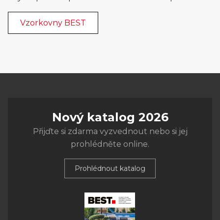
Vzorkovny BEST
Nový katalog 2026
Přijďte si zdarma vyzvednout nebo si jej
prohlédněte online.
Prohlédnout katalog