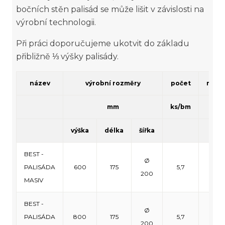
bočních stěn palisád se může lišit v závislosti na
výrobní technologii.
Při práci doporučujeme ukotvit do základu
přibližně ⅓ výšky palisády.
název
výrobní rozměry
počet
množ
mm
ks/bm
k
výška
délka
šířka
pal
BEST -
Ø
PALISÁDA
600
175
5,7
3
200
MASIV
BEST -
Ø
PALISÁDA
800
175
5,7
3
200