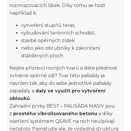
rozmrazovacích látek. Díky tomu se hodí
například k:
vytvoření stupňů teras,
vybudování terénních schodišť,
stavbě opěrných zídek
nebo jako obrubníky k zakončení
dlážděných ploch
Nejste příznivci rovných tvarů a dáte přednost
zvlněné opěrné zdi? Tvar této palisády je
navržen tak, aby do sebe jednotlivé palisády
zapadaly a
daly se využít pro vytvoření
oblouků
.
Zahradní prvky BEST – PALISÁDA MASIV jsou
z
prostého vibrolisovaného betonu
a díky
ošetření systémem QSAVE na nich neulpívají
nečistoty. Pamatujte ale, že výsledná struktura