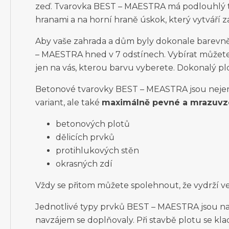
zeď. Tvarovka BEST – MAESTRA má podlouhlý t
hranami a na horní hraně úskok, který vytváří z
Aby vaše zahrada a dům byly dokonale barevn
– MAESTRA hned v 7 odstínech. Vybírat můžete 
jen na vás, kterou barvu vyberete. Dokonalý p
Betonové tvarovky BEST – MEASTRA jsou nejen
variant, ale také
maximálně pevné a mrazuv
betonových plotů
dělicích prvků
protihlukových stěn
okrasných zdí
Vždy se přitom můžete spolehnout, že vydrží ve
Jednotlivé typy prvků BEST – MAESTRA jsou nav
navzájem se doplňovaly. Při stavbě plotu se kl