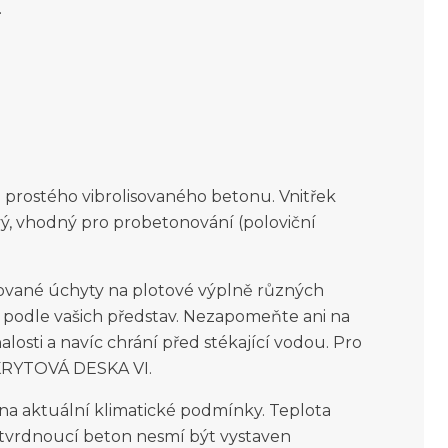
.
prostého vibrolisovaného betonu. Vnitřek
ý, vhodný pro probetonování (poloviční
kované úchyty na plotové výplně různých
t podle vašich představ. Nezapomeňte ani na
losti a navíc chrání před stékající vodou. Pro
KRYTOVÁ DESKA VI.
d na aktuální klimatické podmínky. Teplota
tvrdnoucí beton nesmí být vystaven