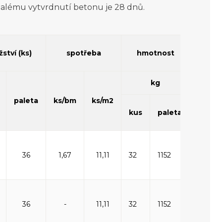
alému vytvrdnutí betonu je 28 dnů.
hmotn
ství (ks)
spotřeba
hmotnost
pale
kg
kg
paleta
ks/bm
ks/m2
(vče
kus
paleta
palet
36
1,67
11,11
32
1152
1182
36
-
11,11
32
1152
1182