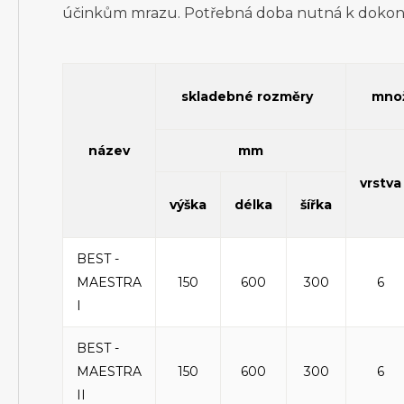
účinkům mrazu. Potřebná doba nutná k dokon
skladebné rozměry
množ
název
mm
vrstva
výška
délka
šířka
BEST -
MAESTRA
150
600
300
6
I
BEST -
MAESTRA
150
600
300
6
II