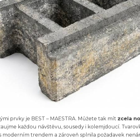
ými prvky je BEST – MAESTRA. Můžete tak mít
zcela n
ě zaujme každou návštěvu, sousedy i kolemjdoucí. Tvarovk
ila s moderním trendem a zároveň splnila požadavek nená