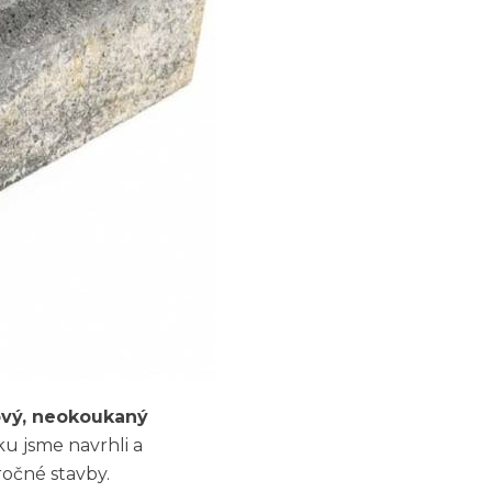
ový, neokoukaný
u jsme navrhli a
ročné stavby.