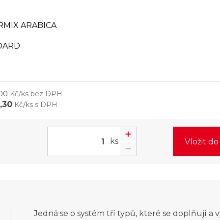
RMIX ARABICA
DARD
,00
Kč/ks bez DPH
,30
Kč/ks s DPH
ks
Vložit d
Jedná se o systém tří typů, které se doplňují 