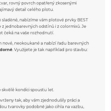
var, rovný povrch opatřený zkosenými
ajímavý detail celého plotu.
ě sladěné, nabízíme vám plotové prvky BEST
z jednobarevných odstínů i z colormixů. Je
lot čeká na vaše rozhodnutí.
 nové, neokoukané a nabízí řadu barevných
zdorné
. Využijete je tak například pro stavbu:
 skvělé kondici spoustu let.
rženy tak, aby vám zjednodušily práci a
adou tvarovky podobně jako cihla na vazbu,