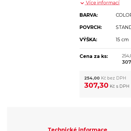
Více informací
BARVA:
COLO
POVRCH:
STAN
VÝŠKA:
15 cm
254
Cena za ks:
307
254,00
Kč bez DPH
307,30
Kč
s DPH
Technické informace