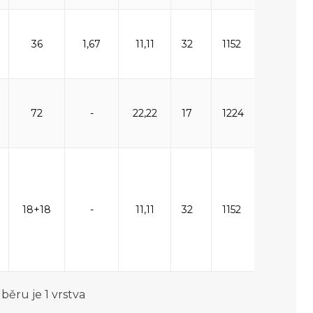
36
1,67
11,11
32
1152
1182
72
-
22,22
17
1224
1254
18+18
-
11,11
32
1152
1182
běru je 1 vrstva