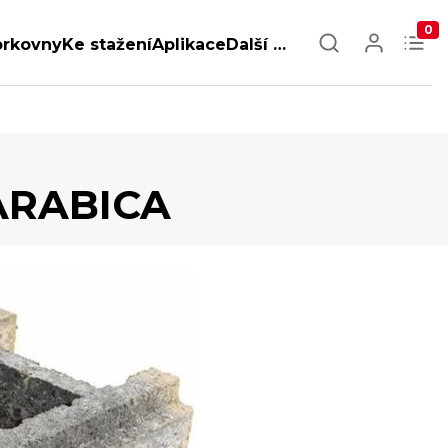
0
orkovny
Ke stažení
Aplikace
Další …
ARABICA