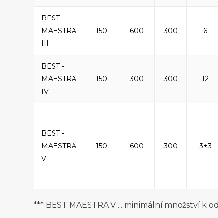
BEST -
MAESTRA
150
600
300
6
III
BEST -
MAESTRA
150
300
300
12
IV
BEST -
MAESTRA
150
600
300
3+3
V
*** BEST MAESTRA V ... minimální množství k od