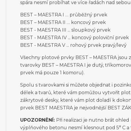
spára nesmí probíhat ve více řadách nad sebou
BEST – MAESTRA I … průběžný prvek
BEST – MAESTRA II … koncový prvek
BEST - MAESTRA III ... sloupkový prvek
BEST - MAESTRA IV ... koncový poloviční prvek
BEST - MAESTRA V ... rohový prvek pravý/levý
Všechny plotové prvky BEST – MAESTRA jsou z 
tvarovky BEST – MAESTRA I je dutý, tříkomorov
prvek má pouze 1 komoru).
Spolu s tvarovkami si můžete objednat i pozin
délek a tvarů, které vám pomůžou vytvořit plo
zákrytové desky, které vám plot doladí k dokona
prvek BEST MAESTRA je nejvodnější BEST ZÁ
UPOZORNĚNÍ:
Při realizaci je nutno brát ohle
výplňového betonu nesmí klesnout pod 5° C a 