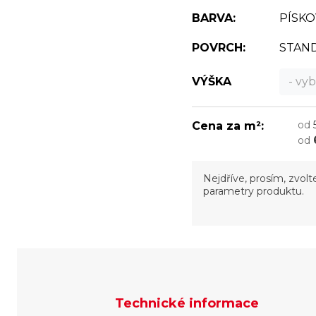
BARVA:
PÍSK
POVRCH:
STAN
VÝŠKA
- vyb
od
Cena za m²:
od
Nejdříve, prosím, zvol
parametry produktu.
Technické informace