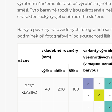
výrobními šaržemi, ale také při výrobě stejnéh
směsi. Tyto barevné rozdíly jsou přirozené a ne
charakteristický rys jeho přírodního složení.
Barvy a povrchy na uvedených fotografiích se
podmínek při fotografování od skutečnosti lišit.
skladebné rozměry
varianty výrob
(mm)
v jednotlivých
název
(v mapce ozna
barvou)
výška
délka
šířka
✓
-
✓
BEST
40
200
100
KLASIKO
-
✓
-
-
-
✓