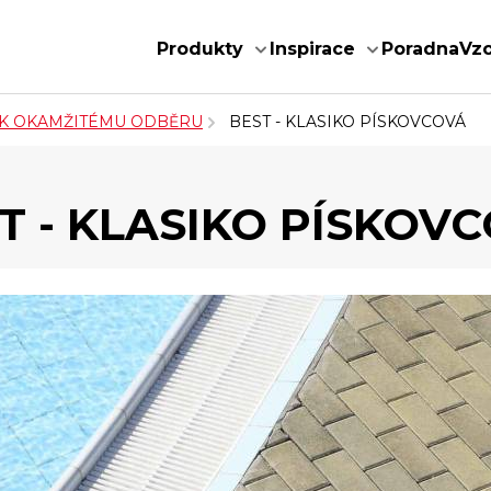
Produkty
Inspirace
Poradna
Vz
 K OKAMŽITÉMU ODBĚRU
BEST - KLASIKO PÍSKOVCOVÁ
T - KLASIKO PÍSKOV