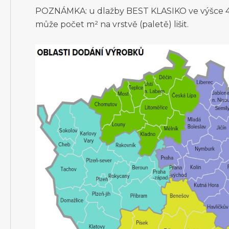
POZNÁMKA: u dlažby BEST KLASIKO ve výšce 4
může počet m² na vrstvě (paletě) lišit.