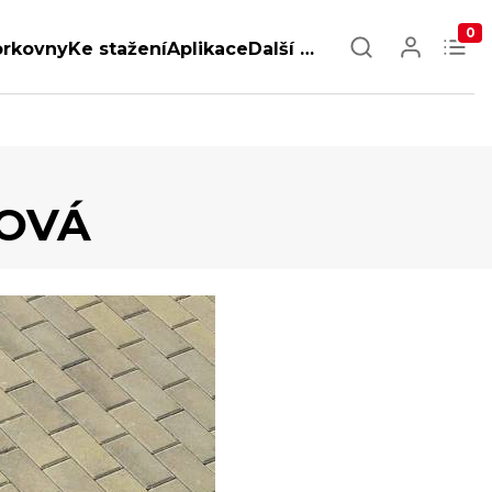
0
orkovny
Ke stažení
Aplikace
Další …
COVÁ