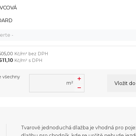
OVCOVÁ
DARD
erte -
505,00
Kč/m² bez DPH
611,10
Kč/m² s DPH
te všechny
m²
Vložit d
Tvarově jednoduchá dlažba je vhodná pro poje
dlažbu pro chodník, kde se určitě nebude jezd