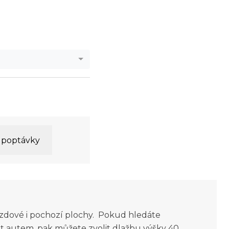
o poptávky
zdové i pochozí plochy. Pokud hledáte
it autem, pak můžete zvolit dlažbu výšky 40