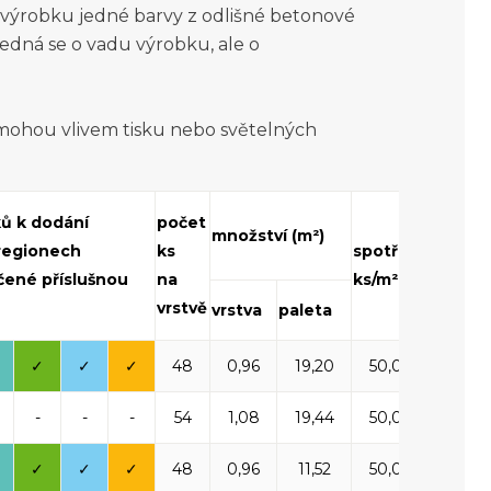
o výrobku jedné barvy z odlišné betonové
jedná se o vadu výrobku, ale o
 mohou vlivem tisku nebo světelných
hmotn
ků k dodání
počet
množství (m²)
palety
 regionech
ks
spotřeba
(kg)
čené příslušnou
na
ks/m²
včetně
vrstvě
vrstva
paleta
palety
✓
✓
✓
48
0,96
19,20
50,00
1 72
-
-
-
54
1,08
19,44
50,00
1 73
✓
✓
✓
48
0,96
11,52
50,00
1 50