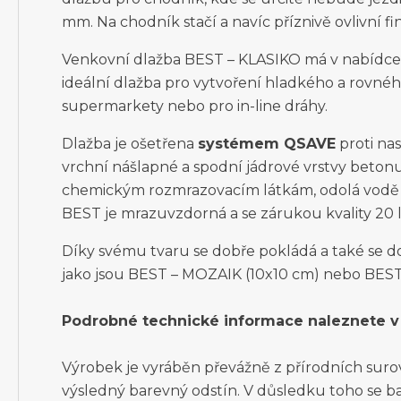
mm. Na chodník stačí a navíc příznivě ovlivní fi
Venkovní dlažba BEST – KLASIKO má v nabídce 
ideální dlažba pro vytvoření hladkého a rovnéh
supermarkety nebo pro in-line dráhy.
Dlažba je ošetřena
systémem QSAVE
proti na
vrchní nášlapné a spodní jádrové vrstvy betonu
chemickým rozmrazovacím látkám, odolá vodě i
BEST je mrazuvzdorná a se zárukou kvality 20 l
Díky svému tvaru se dobře pokládá a také se do
jako jsou BEST – MOZAIK (10x10 cm) nebo BES
Podrobné technické informace naleznete v 
Výrobek je vyráběn převážně z přírodních surovin
výsledný barevný odstín. V důsledku toho se ba