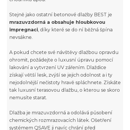
Stejně jako ostatní betonové dlažby BEST je
mrazuvzdorná a obsahuje hloubkovou
impregnaci
, díky které se do ní běžná špína
nevsákne.
A pokud chcete své návštěvy dlažbou opravdu
ohromit, požádejte o luxusní úpravu pomocí
lakování a vytvrzení UV zářením. Dlaždice
získají větší lesk, zvýší se jejich odolnost a i ty
nejodolnější nečistoty hravě spláchnete. Získáte
tak luxusní terasovou dlažbu, o kterou se skoro
nemusíte starat.
Dlažba je mrazuvzdorná a odolává působení
chemických rozmrazovacích látek. Ošetření
systémem QSAVE ji navíc chrání před