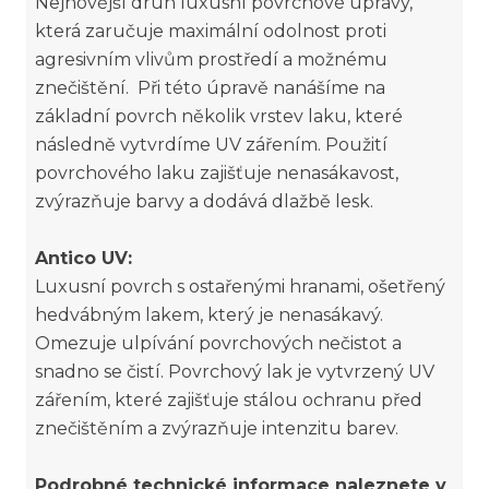
Nejnovější druh luxusní povrchové úpravy,
která zaručuje maximální odolnost proti
agresivním vlivům prostředí a možnému
znečištění. Při této úpravě nanášíme na
základní povrch několik vrstev laku, které
následně vytvrdíme UV zářením. Použití
povrchového laku zajišťuje nenasákavost,
zvýrazňuje barvy a dodává dlažbě lesk.
Antico UV:
Luxusní povrch s ostařenými hranami, ošetřený
hedvábným lakem, který je nenasákavý.
Omezuje ulpívání povrchových nečistot a
snadno se čistí. Povrchový lak je vytvrzený UV
zářením, které zajišťuje stálou ochranu před
znečištěním a zvýrazňuje intenzitu barev.
Podrobné technické informace naleznete v