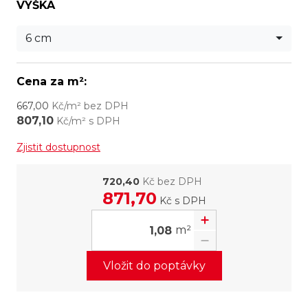
VÝŠKA
6 cm
Cena za m²:
667,00
Kč/m² bez DPH
807,10
Kč/m² s DPH
Zjistit dostupnost
720,40
Kč bez DPH
871,70
Kč
s DPH
m²
Vložit do poptávky