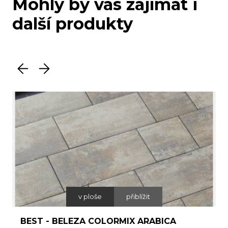
Mohly by vás zajímat i
další produkty
v ploše
přiblížit
BEST - BELEZA COLORMIX ARABICA