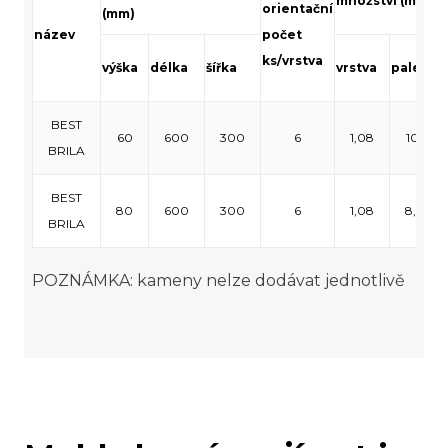
množství (m²)
orientační
(mm)
název
počet
ks/vrstva
výška
délka
šířka
vrstva
paleta
BEST
60
600
300
6
1,08
10,8
BRILA
BEST
80
600
300
6
1,08
8,64
BRILA
POZNÁMKA: kameny nelze dodávat jednotlivě