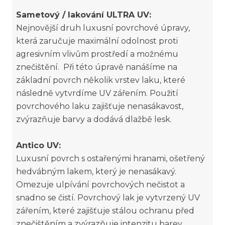
Sametový / lakování ULTRA UV:
Nejnovější druh luxusní povrchové úpravy,
která zaručuje maximální odolnost proti
agresivním vlivům prostředí a možnému
znečištění. Při této úpravě nanášíme na
základní povrch několik vrstev laku, které
následně vytvrdíme UV zářením. Použití
povrchového laku zajišťuje nenasákavost,
zvýrazňuje barvy a dodává dlažbě lesk.
Antico UV:
Luxusní povrch s ostařenými hranami, ošetřený
hedvábným lakem, který je nenasákavý.
Omezuje ulpívání povrchových nečistot a
snadno se čistí. Povrchový lak je vytvrzený UV
zářením, které zajišťuje stálou ochranu před
znečištěním a zvýrazňuje intenzitu barev.