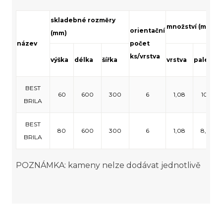
skladebné rozměry
množství (m²)
orientační
(mm)
název
počet
ks/vrstva
výška
délka
šířka
vrstva
paleta
BEST
60
600
300
6
1,08
10,8
BRILA
BEST
80
600
300
6
1,08
8,64
BRILA
POZNÁMKA: kameny nelze dodávat jednotlivě