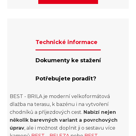
Technické informace
Dokumenty ke stažení
Potřebujete poradit?
BEST - BRILA je moderní velkoformátová
dlažba na terasu, k bazénu i na vytvoření
chodníků a příjezdových cest.
Nabízí nejen
několik barevných variant a povrchových
úprav
, ale i možnost doplnit ji o sestavu více
kamenů
BEST – BELEZA
nebo
BEST –