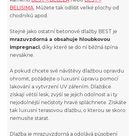
BELISIMA
. Můžete tak odlišit velké plochy od
chodníků apod.
Stejně jako ostatní betonové dlažby BEST je
mrazuvzdorná a obsahuje hloubkovou
impregnaci
, díky které se do ní běžná špína
nevsákne.
A pokud chcete své návštěvy dlažbou opravdu
ohromit, požádejte o luxusní úpravu pomocí
lakování a vytvrzení UV zářením. Dlaždice
získají větší lesk, zvýší se jejich odolnost a i ty
nejodolnější nečistoty hravě spláchnete. Získáte
tak luxusní terasovou dlažbu, o kterou se skoro
nemusíte starat.
Dlažba je mrazuvzdorná a odolává působení