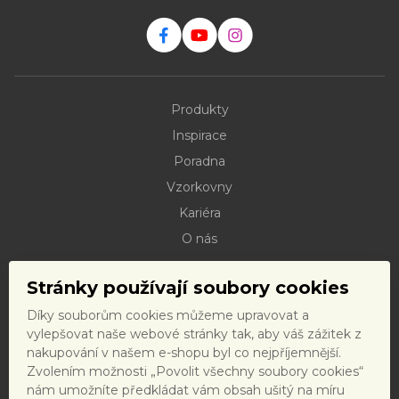
Produkty
Inspirace
Poradna
Vzorkovny
Kariéra
O nás
Kontakty
Stránky používají soubory cookies
Dokumenty ke stažení
Díky souborům cookies můžeme upravovat a
Doprava
vylepšovat naše webové stránky tak, aby váš zážitek z
Reklamační řád
nakupování v našem e-shopu byl co nejpříjemnější.
Zvolením možnosti „Povolit všechny soubory cookies“
Reklamační formulář
nám umožníte předkládat vám obsah ušitý na míru