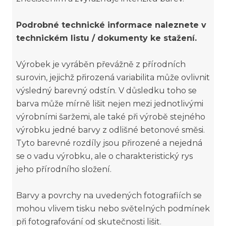
Podrobné technické informace naleznete v
technickém listu / dokumenty ke stažení.
Výrobek je vyráběn převážně z přírodních
surovin, jejichž přirozená variabilita může ovlivnit
výsledný barevný odstín. V důsledku toho se
barva může mírně lišit nejen mezi jednotlivými
výrobními šaržemi, ale také při výrobě stejného
výrobku jedné barvy z odlišné betonové směsi.
Tyto barevné rozdíly jsou přirozené a nejedná
se o vadu výrobku, ale o charakteristický rys
jeho přírodního složení.
Barvy a povrchy na uvedených fotografiích se
mohou vlivem tisku nebo světelných podmínek
při fotografování od skutečnosti lišit.