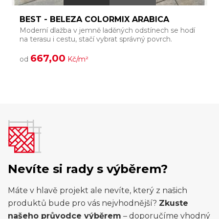
BEST - BELEZA COLORMIX ARABICA
Moderní dlažba v jemně laděných odstínech se hodí
S
na terasu i cestu, stačí vybrat správný povrch.
v
667,00
od
Kč/m²
Nevíte si rady s výběrem?
Máte v hlavě projekt ale nevíte, který z našich
produktů bude pro vás nejvhodnější?
Zkuste
našeho průvodce výběrem
– doporučíme vhodný