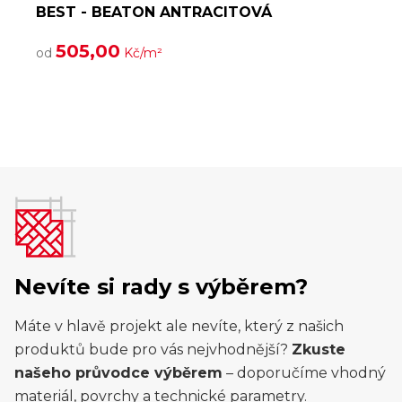
BEST - BEATON ANTRACITOVÁ
Č
505,00
a
od
Kč/m²
n
Nevíte si rady s výběrem?
Máte v hlavě projekt ale nevíte, který z našich
produktů bude pro vás nejvhodnější?
Zkuste
našeho průvodce výběrem
– doporučíme vhodný
materiál, povrchy a technické parametry.