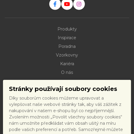
Produkty
Inspirace
Poradna
Vzorkovny
Kariéra
O nás
Kontakty
Stránky používají soubory cookies
Dokumenty ke stažení
Díky souborům cookies můžeme upravovat a
Doprava
vylepšovat naše webové stránky tak, aby váš zážitek z
Reklamační řád
nakupování v našem e-shopu byl co nejpříjemnější.
Zvolením možnosti „Povolit všechny soubory cookies“
Reklamační formulář
nám umožníte předkládat vám obsah ušitý na míru
Obchodní podmínky a právní předpisy
podle vašich preferencí a potřeb. Samozřejmě můžete