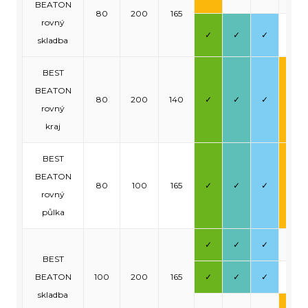
BEATON
80
200
165
rovný
✓
✓
✓
-
skladba
BEST
BEATON
80
200
140
✓
✓
✓
✓
rovný
kraj
BEST
BEATON
80
100
165
✓
✓
✓
✓
rovný
půlka
✓
✓
✓
-
BEST
BEATON
100
200
165
✓
✓
✓
-
skladba