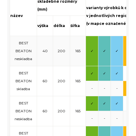
skladebné rozměry
varianty výrobků k dodá
(mm)
název
v jednotlivých regionec
(v mapce označené přís
výška
délka
šířka
BEST
BEATON
40
200
165
✓
✓
✓
✓
neskladba
BEST
✓
✓
✓
-
BEATON
60
200
165
-
-
-
✓
skladba
BEST
✓
✓
✓
-
BEATON
60
200
165
-
-
-
-
neskladba
BEST