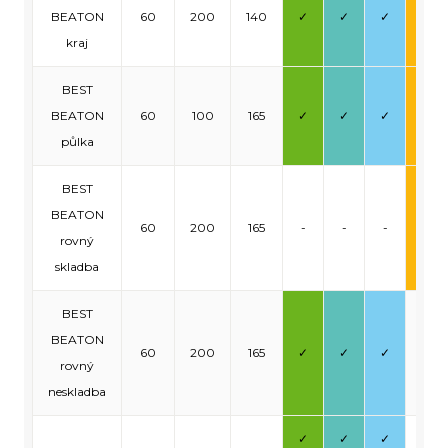
BEATON
60
200
140
✓
✓
✓
✓
kraj
BEST
BEATON
60
100
165
✓
✓
✓
✓
půlka
BEST
BEATON
60
200
165
-
-
-
✓
rovný
skladba
BEST
BEATON
60
200
165
✓
✓
✓
-
rovný
neskladba
✓
✓
✓
-