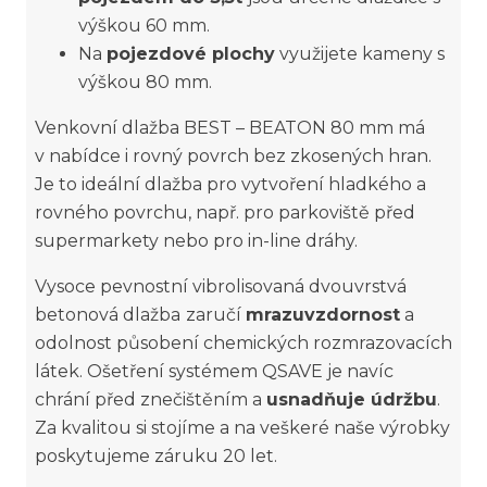
výškou 60 mm.
Na
pojezdové plochy
využijete kameny s
výškou 80 mm.
Venkovní dlažba BEST – BEATON 80 mm má
v nabídce i rovný povrch bez zkosených hran.
Je to ideální dlažba pro vytvoření hladkého a
rovného povrchu, např. pro parkoviště před
supermarkety nebo pro in-line dráhy.
Vysoce pevnostní vibrolisovaná dvouvrstvá
betonová dlažba
zaručí
mrazuvzdornost
a
odolnost působení chemických rozmrazovacích
látek. Ošetření systémem QSAVE je navíc
chrání před znečištěním a
usnadňuje údržbu
.
Za kvalitou si stojíme a na veškeré naše výrobky
poskytujeme záruku 20 let.