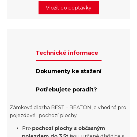
Vložit do poptávky
Technické informace
Dokumenty ke stažení
Potřebujete poradit?
Zámková dlažba BEST – BEATON je vhodná pro
pojezdové i pochozí plochy.
Pro
pochozí plochy s občasným
pojezdem do 3,5t
jsou určené dlaždice s