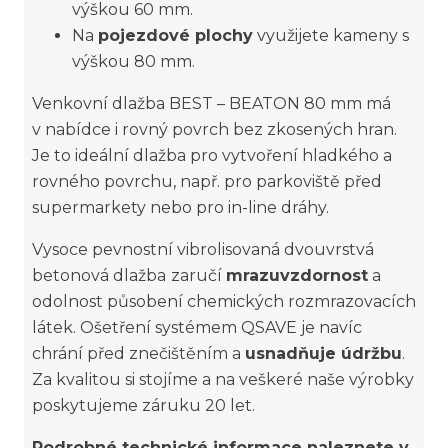
výškou 60 mm.
Na
pojezdové plochy
využijete kameny s
výškou 80 mm.
Venkovní dlažba BEST – BEATON 80 mm má
v nabídce i rovný povrch bez zkosených hran.
Je to ideální dlažba pro vytvoření hladkého a
rovného povrchu, např. pro parkoviště před
supermarkety nebo pro in-line dráhy.
Vysoce pevnostní vibrolisovaná dvouvrstvá
betonová dlažba
zaručí
mrazuvzdornost
a
odolnost působení chemických rozmrazovacích
látek. Ošetření systémem QSAVE je navíc
chrání před znečištěním a
usnadňuje údržbu
.
Za kvalitou si stojíme a na veškeré naše výrobky
poskytujeme záruku 20 let.
Podrobné technické informace naleznete v