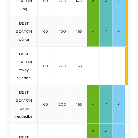
BEATON
60
200
140
✓
✓
✓
✓
kraj
BEST
BEATON
60
100
165
✓
✓
✓
✓
půlka
BEST
BEATON
60
200
165
-
-
-
✓
rovný
skladba
BEST
BEATON
60
200
165
✓
✓
✓
-
rovný
neskladba
✓
✓
✓
-
BEST