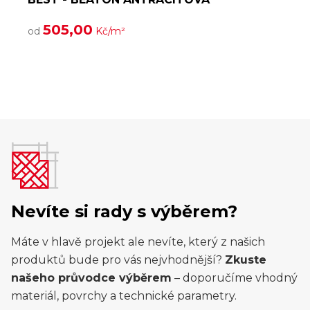
Č
505,00
a
od
Kč/m²
n
Nevíte si rady s výběrem?
Máte v hlavě projekt ale nevíte, který z našich
produktů bude pro vás nejvhodnější?
Zkuste
našeho průvodce výběrem
– doporučíme vhodný
materiál, povrchy a technické parametry.