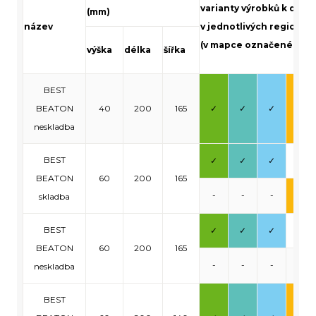
varianty výrobků k dodá
(mm)
název
v jednotlivých regionec
(v mapce označené přís
výška
délka
šířka
BEST
BEATON
40
200
165
✓
✓
✓
✓
neskladba
BEST
✓
✓
✓
-
BEATON
60
200
165
-
-
-
✓
skladba
BEST
✓
✓
✓
-
BEATON
60
200
165
-
-
-
-
neskladba
BEST