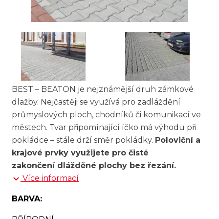
BEST – BEATON je nejznámější druh zámkové
dlažby. Nejčastěji se využívá pro zadláždění
průmyslových ploch, chodníků či komunikací ve
městech. Tvar připomínající íčko má výhodu při
pokládce – stále drží směr pokládky.
Poloviční a
krajové prvky využijete pro čisté
zakončení dlážděné plochy bez řezání.
Více informací
BARVA: