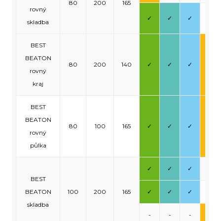
80
200
165
rovný
✓
✓
✓
-
skladba
BEST
BEATON
80
200
140
✓
✓
✓
✓
rovný
kraj
BEST
BEATON
80
100
165
✓
✓
✓
✓
rovný
půlka
✓
✓
✓
-
BEST
BEATON
100
200
165
✓
✓
✓
-
skladba
-
-
-
✓