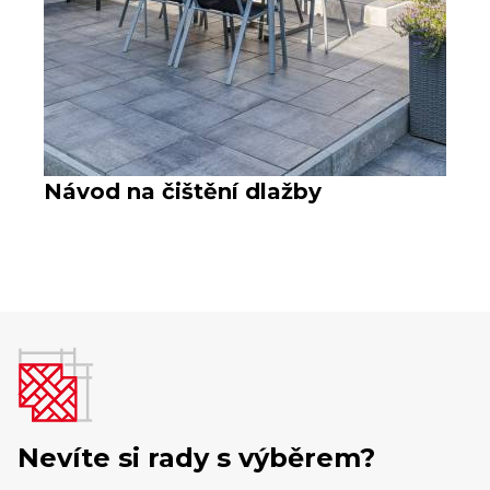
Návod na čištění dlažby
V
Nevíte si rady s výběrem?