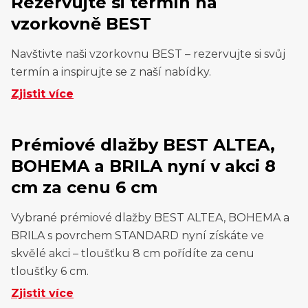
Rezervujte si termín na
vzorkovně BEST
Navštivte naši vzorkovnu BEST – rezervujte si svůj
termín a inspirujte se z naší nabídky.
Zjistit více
Prémiové dlažby BEST ALTEA,
BOHEMA a BRILA nyní v akci 8
cm za cenu 6 cm
Vybrané prémiové dlažby BEST ALTEA, BOHEMA a
BRILA s povrchem STANDARD nyní získáte ve
skvělé akci – tloušťku 8 cm pořídíte za cenu
tloušťky 6 cm.
Zjistit více