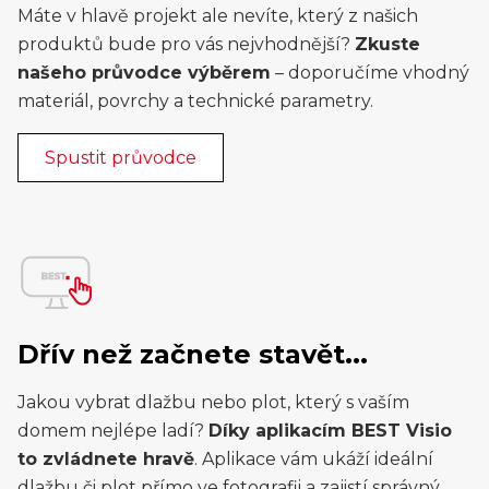
Máte v hlavě projekt ale nevíte, který z našich
produktů bude pro vás nejvhodnější?
Zkuste
našeho průvodce výběrem
– doporučíme vhodný
materiál, povrchy a technické parametry.
Spustit průvodce
Dřív než začnete stavět...
Jakou vybrat dlažbu nebo plot, který s vaším
domem nejlépe ladí?
Díky aplikacím BEST Visio
to zvládnete hravě
. Aplikace vám ukáží ideální
dlažbu či plot přímo ve fotografii a zajistí správný