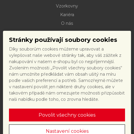
Vzorkovny
Kariéra
O nás
Kontakty
Stránky používají soubory cookies
Dokumenty ke stažení
Díky souborům cookies můžeme upravovat a
Doprava
vylepšovat naše webové stránky tak, aby váš zážitek z
Reklamační řád
nakupování v našem e-shopu byl co nejpříjemnější.
Zvolením možnosti „Povolit všechny soubory cookies“
Reklamační formulář
nám umožníte předkládat vám obsah ušitý na míru
Obchodní podmínky a právní předpisy
podle vašich preferencí a potřeb. Samozřejmě můžete
v nastavení povolit jen některé druhy cookies, ale v
Ochrana dat
takovém případě nám omezujete možnosti přizpůsobit
Nastavení cookies
naši nabídku podle toho, co zrovna hledáte.
Povolit všechny cookies
Tento web je chráněn reCAPTCHA a platí
zásady ochrany
osobních údajů
a
smluvní podmínky
společnosti Google.
Nastavení cookies