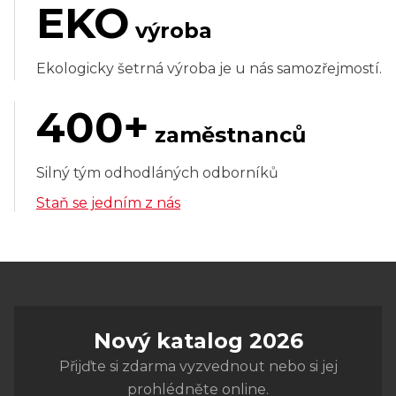
EKO
výroba
Ekologicky šetrná výroba je u nás samozřejmostí.
400+
zaměstnanců
Silný tým odhodláných odborníků
Staň se jedním z nás
Nový katalog 2026
Přijďte si zdarma vyzvednout nebo si jej
prohlédněte online.