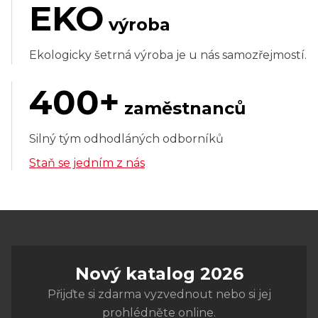
EKO
výroba
Ekologicky šetrná výroba je u nás samozřejmostí.
400+
zaměstnanců
Silný tým odhodláných odborníků
Staň se jedním z nás
Nový katalog 2026
Přijďte si zdarma vyzvednout nebo si jej
prohlédněte online.