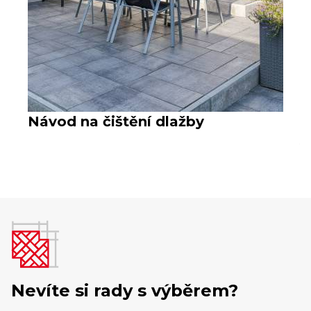
Návod na čištění dlažby
V
Nevíte si rady s výběrem?