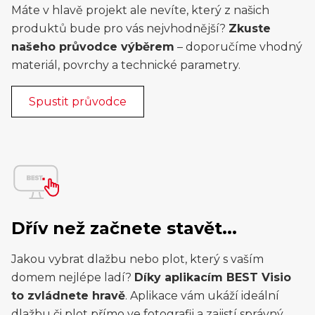
Máte v hlavě projekt ale nevíte, který z našich
produktů bude pro vás nejvhodnější?
Zkuste
našeho průvodce výběrem
– doporučíme vhodný
materiál, povrchy a technické parametry.
Spustit průvodce
Dřív než začnete stavět...
Jakou vybrat dlažbu nebo plot, který s vaším
domem nejlépe ladí?
Díky aplikacím BEST Visio
to zvládnete hravě
. Aplikace vám ukáží ideální
dlažbu či plot přímo ve fotografii a zajistí správný