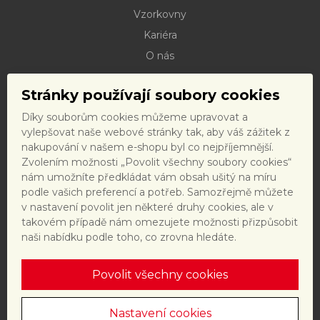
Vzorkovny
Kariéra
O nás
Kontakty
Stránky používají soubory cookies
Dokumenty ke stažení
Díky souborům cookies můžeme upravovat a
Doprava
vylepšovat naše webové stránky tak, aby váš zážitek z
Reklamační řád
nakupování v našem e-shopu byl co nejpříjemnější.
Zvolením možnosti „Povolit všechny soubory cookies“
Reklamační formulář
nám umožníte předkládat vám obsah ušitý na míru
Obchodní podmínky a právní předpisy
podle vašich preferencí a potřeb. Samozřejmě můžete
v nastavení povolit jen některé druhy cookies, ale v
Ochrana dat
takovém případě nám omezujete možnosti přizpůsobit
Nastavení cookies
naši nabídku podle toho, co zrovna hledáte.
Povolit všechny cookies
Tento web je chráněn reCAPTCHA a platí
zásady ochrany
osobních údajů
a
smluvní podmínky
společnosti Google.
Nastavení cookies