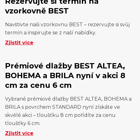
Rezervujte si termín na
vzorkovně BEST
Navštivte naši vzorkovnu BEST – rezervujte si svůj
termín a inspirujte se z naší nabídky.
Zjistit více
Prémiové dlažby BEST ALTEA,
BOHEMA a BRILA nyní v akci 8
cm za cenu 6 cm
Vybrané prémiové dlažby BEST ALTEA, BOHEMA a
BRILA s povrchem STANDARD nyní získáte ve
skvělé akci – tloušťku 8 cm pořídíte za cenu
tloušťky 6 cm.
Zjistit více