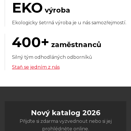
EKO
výroba
Ekologicky šetrná výroba je u nás samozřejmostí.
400+
zaměstnanců
Silný tým odhodláných odborníků
Staň se jedním z nás
Nový katalog 2026
Přijďte si zdarma vyzvednout nebo si jej
prohlédněte online.