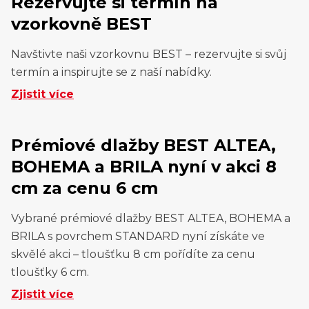
Rezervujte si termín na
vzorkovně BEST
Navštivte naši vzorkovnu BEST – rezervujte si svůj
termín a inspirujte se z naší nabídky.
Zjistit více
Prémiové dlažby BEST ALTEA,
BOHEMA a BRILA nyní v akci 8
cm za cenu 6 cm
Vybrané prémiové dlažby BEST ALTEA, BOHEMA a
BRILA s povrchem STANDARD nyní získáte ve
skvělé akci – tloušťku 8 cm pořídíte za cenu
tloušťky 6 cm.
Zjistit více