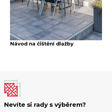
Návod na čištění dlažby
V
Nevíte si rady s výběrem?