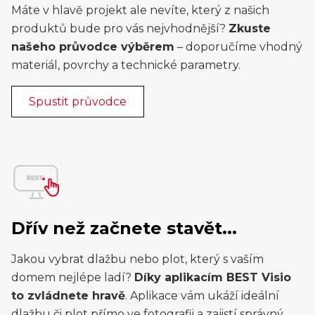
Máte v hlavě projekt ale nevíte, který z našich
produktů bude pro vás nejvhodnější?
Zkuste
našeho průvodce výběrem
– doporučíme vhodný
materiál, povrchy a technické parametry.
Spustit průvodce
Dřív než začnete stavět...
Jakou vybrat dlažbu nebo plot, který s vaším
domem nejlépe ladí?
Díky aplikacím BEST Visio
to zvládnete hravě
. Aplikace vám ukáží ideální
dlažbu či plot přímo ve fotografii a zajistí správný