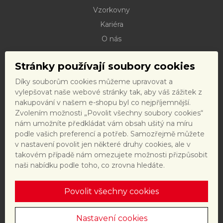
Vzorkovny
Kariéra
O nás
Kontakty
Stránky používají soubory cookies
Dokumenty ke stažení
Díky souborům cookies můžeme upravovat a
Doprava
vylepšovat naše webové stránky tak, aby váš zážitek z
Reklamační řád
nakupování v našem e-shopu byl co nejpříjemnější.
Zvolením možnosti „Povolit všechny soubory cookies“
Reklamační formulář
nám umožníte předkládat vám obsah ušitý na míru
Obchodní podmínky a právní předpisy
podle vašich preferencí a potřeb. Samozřejmě můžete
v nastavení povolit jen některé druhy cookies, ale v
Ochrana dat
takovém případě nám omezujete možnosti přizpůsobit
Nastavení cookies
naši nabídku podle toho, co zrovna hledáte.
Povolit všechny cookies
Tento web je chráněn reCAPTCHA a platí
zásady ochrany
osobních údajů
a
smluvní podmínky
společnosti Google.
Nastavení cookies