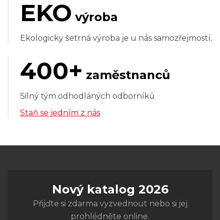
EKO
výroba
Ekologicky šetrná výroba je u nás samozřejmostí.
400+
zaměstnanců
Silný tým odhodláných odborníků
Staň se jedním z nás
Nový katalog 2026
Přijďte si zdarma vyzvednout nebo si jej
prohlédněte online.