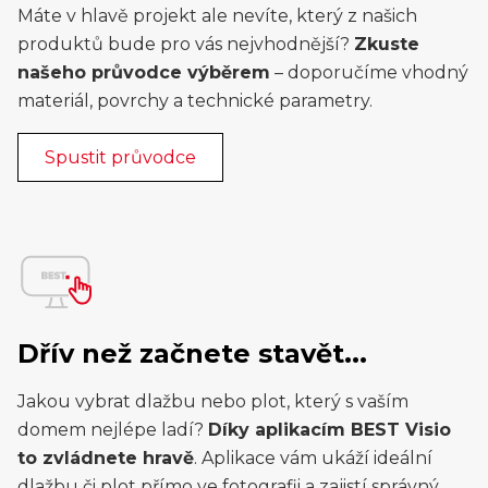
Máte v hlavě projekt ale nevíte, který z našich
produktů bude pro vás nejvhodnější?
Zkuste
našeho průvodce výběrem
– doporučíme vhodný
materiál, povrchy a technické parametry.
Spustit průvodce
Dřív než začnete stavět...
Jakou vybrat dlažbu nebo plot, který s vaším
domem nejlépe ladí?
Díky aplikacím BEST Visio
to zvládnete hravě
. Aplikace vám ukáží ideální
dlažbu či plot přímo ve fotografii a zajistí správný