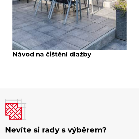
Návod na čištění dlažby
V
Nevíte si rady s výběrem?