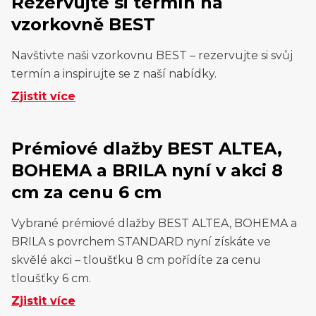
Rezervujte si termín na
vzorkovně BEST
Navštivte naši vzorkovnu BEST – rezervujte si svůj
termín a inspirujte se z naší nabídky.
Zjistit více
Prémiové dlažby BEST ALTEA,
BOHEMA a BRILA nyní v akci 8
cm za cenu 6 cm
Vybrané prémiové dlažby BEST ALTEA, BOHEMA a
BRILA s povrchem STANDARD nyní získáte ve
skvělé akci – tloušťku 8 cm pořídíte za cenu
tloušťky 6 cm.
Zjistit více