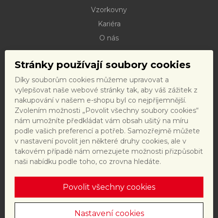
Vzorkovny
Kariéra
O nás
Kontakty
Stránky používají soubory cookies
Dokumenty ke stažení
Díky souborům cookies můžeme upravovat a
Doprava
vylepšovat naše webové stránky tak, aby váš zážitek z
Reklamační řád
nakupování v našem e-shopu byl co nejpříjemnější.
Zvolením možnosti „Povolit všechny soubory cookies“
Reklamační formulář
nám umožníte předkládat vám obsah ušitý na míru
Obchodní podmínky a právní předpisy
podle vašich preferencí a potřeb. Samozřejmě můžete
v nastavení povolit jen některé druhy cookies, ale v
Ochrana dat
takovém případě nám omezujete možnosti přizpůsobit
Nastavení cookies
naši nabídku podle toho, co zrovna hledáte.
Povolit všechny cookies
Tento web je chráněn reCAPTCHA a platí
zásady ochrany
osobních údajů
a
smluvní podmínky
společnosti Google.
Nastavení cookies