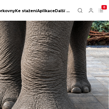
0
orkovny
Ke stažení
Aplikace
Další …