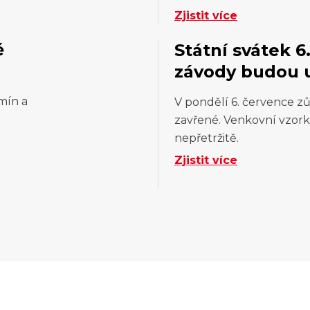
Zjistit více
ě
Státní svátek 6
závody budou 
mín a
V pondělí 6. července zů
zavřené. Venkovní vzork
nepřetržitě.
Zjistit více