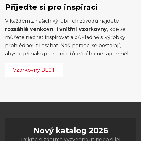
Přijeďte si pro inspiraci
V každém z našich výrobních závodů najdete
rozsáhlé venkovní i vnitřní vzorkovny
, kde se
můžete nechat inspirovat a důkladně si výrobky
prohlédnout i osahat. Naši poradci se postarají,
abyste při nákupu na nic důležitého nezapomněli.
Vzorkovny BEST
Nový katalog 2026
Přijďte si zdarma vyzvednout nebo si jej