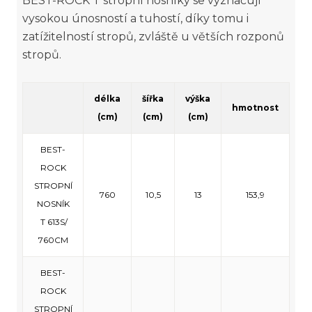
BEST-ROCK T stropní nosníky se vyznačují
vysokou únosností a tuhostí, díky tomu i
zatížitelností stropů, zvláště u větších rozponů
stropů.
délka
šířka
výška
hmotnost
(cm)
(cm)
(cm)
BEST-
ROCK
STROPNÍ
760
10,5
13
153,9
NOSNÍK
T 613S/
760CM
BEST-
ROCK
STROPNÍ