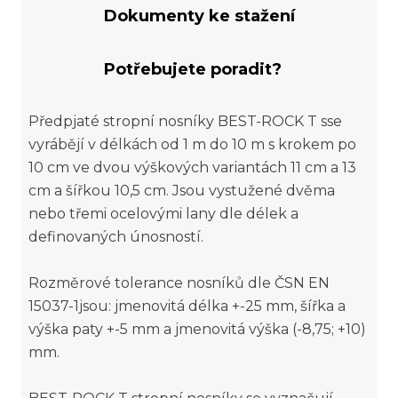
Dokumenty ke stažení
Potřebujete poradit?
Předpjaté stropní nosníky BEST-ROCK T sse
vyrábějí v délkách od 1 m do 10 m s krokem po
10 cm ve dvou výškových variantách 11 cm a 13
cm a šířkou 10,5 cm. Jsou vystužené dvěma
nebo třemi ocelovými lany dle délek a
definovaných únosností.
Rozměrové tolerance nosníků dle ČSN EN
15037-1jsou: jmenovitá délka +-25 mm, šířka a
výška paty +-5 mm a jmenovitá výška (-8,75; +10)
mm.