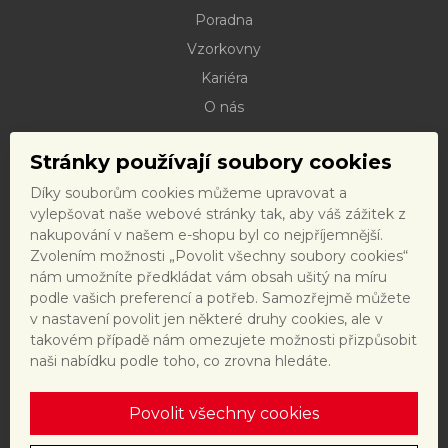
Poradna
Vzorkovny
Kariéra
O nás
Kontakty
Stránky používají soubory cookies
Dokumenty ke stažení
Díky souborům cookies můžeme upravovat a
Doprava
vylepšovat naše webové stránky tak, aby váš zážitek z
Reklamační řád
nakupování v našem e-shopu byl co nejpříjemnější.
Zvolením možnosti „Povolit všechny soubory cookies“
Reklamační formulář
nám umožníte předkládat vám obsah ušitý na míru
Obchodní podmínky a právní předpisy
podle vašich preferencí a potřeb. Samozřejmě můžete
v nastavení povolit jen některé druhy cookies, ale v
Ochrana dat
takovém případě nám omezujete možnosti přizpůsobit
Nastavení cookies
naši nabídku podle toho, co zrovna hledáte.
Povolit všechny cookies
Tento web je chráněn reCAPTCHA a platí
zásady ochrany