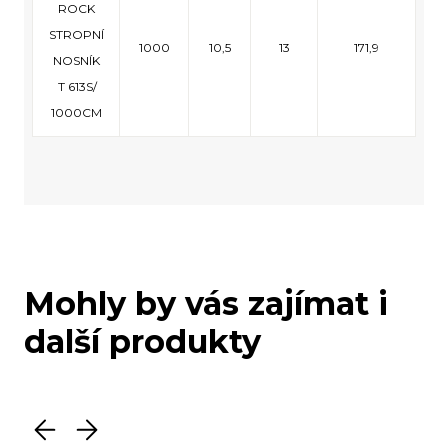
ROCK
STROPNÍ
1000
10,5
13
171,9
NOSNÍK
T 613S/
1000CM
Mohly by vás zajímat i
další produkty