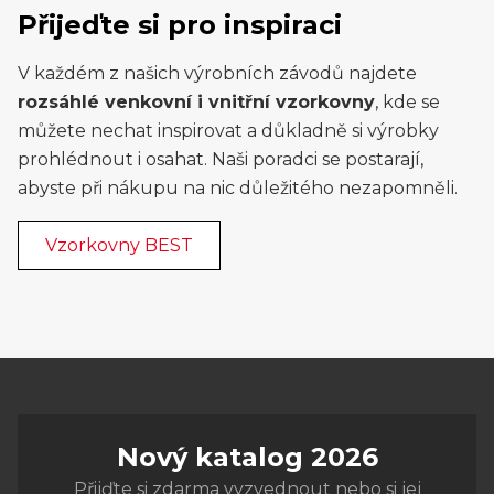
Přijeďte si pro inspiraci
V každém z našich výrobních závodů najdete
rozsáhlé venkovní i vnitřní vzorkovny
, kde se
můžete nechat inspirovat a důkladně si výrobky
prohlédnout i osahat. Naši poradci se postarají,
abyste při nákupu na nic důležitého nezapomněli.
Vzorkovny BEST
Nový katalog 2026
Přijďte si zdarma vyzvednout nebo si jej