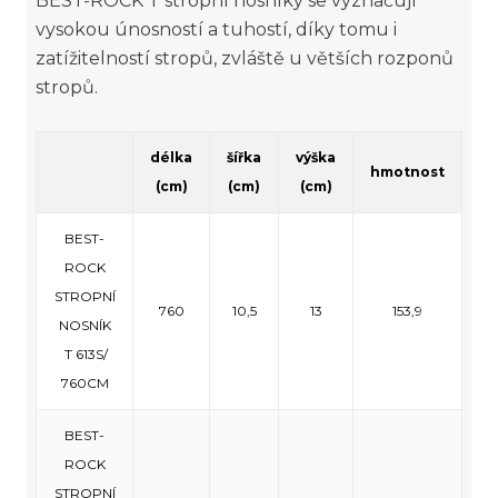
BEST-ROCK T stropní nosníky se vyznačují
vysokou únosností a tuhostí, díky tomu i
zatížitelností stropů, zvláště u větších rozponů
stropů.
délka
šířka
výška
hmotnost
(cm)
(cm)
(cm)
BEST-
ROCK
STROPNÍ
760
10,5
13
153,9
NOSNÍK
T 613S/
760CM
BEST-
ROCK
STROPNÍ