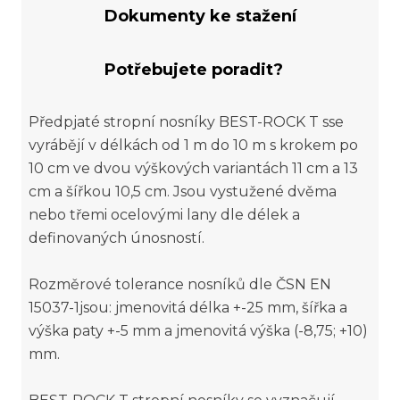
Dokumenty ke stažení
Potřebujete poradit?
Předpjaté stropní nosníky BEST-ROCK T sse
vyrábějí v délkách od 1 m do 10 m s krokem po
10 cm ve dvou výškových variantách 11 cm a 13
cm a šířkou 10,5 cm. Jsou vystužené dvěma
nebo třemi ocelovými lany dle délek a
definovaných únosností.
Rozměrové tolerance nosníků dle ČSN EN
15037-1jsou: jmenovitá délka +-25 mm, šířka a
výška paty +-5 mm a jmenovitá výška (-8,75; +10)
mm.