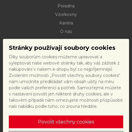
Poradna
Vzorkovny
Kariéra
O nás
Kontakty
Stránky používají soubory cookies
Dokumenty ke stažení
Díky souborům cookies můžeme upravovat a
Doprava
vylepšovat naše webové stránky tak, aby váš zážitek z
Reklamační řád
nakupování v našem e-shopu byl co nejpříjemnější.
Zvolením možnosti „Povolit všechny soubory cookies“
Reklamační formulář
nám umožníte předkládat vám obsah ušitý na míru
Obchodní podmínky a právní předpisy
podle vašich preferencí a potřeb. Samozřejmě můžete
v nastavení povolit jen některé druhy cookies, ale v
Ochrana dat
takovém případě nám omezujete možnosti přizpůsobit
Nastavení cookies
naši nabídku podle toho, co zrovna hledáte.
Povolit všechny cookies
Tento web je chráněn reCAPTCHA a platí
zásady ochrany