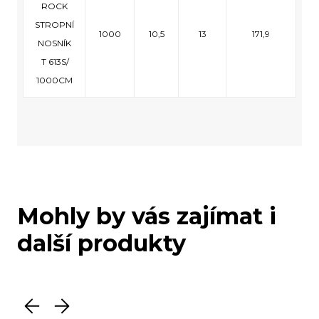
ROCK
STROPNÍ
1000
10,5
13
171,9
NOSNÍK
T 613S/
1000CM
Mohly by vás zajímat i
další produkty