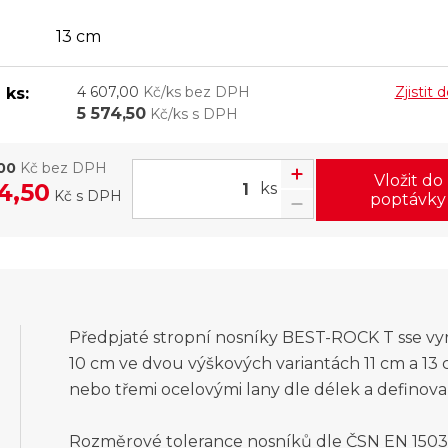
13 cm
4 607,00
Kč/ks bez DPH
Zjistit
 ks:
5 574,50
Kč/ks s DPH
00
Kč bez DPH
Vložit do
4,50
ks
Kč
s DPH
poptávky
Předpjaté stropní nosníky BEST-ROCK T sse vyr
10 cm ve dvou výškových variantách 11 cm a 13
nebo třemi ocelovými lany dle délek a definov
Rozměrové tolerance nosníků dle ČSN EN 15037-