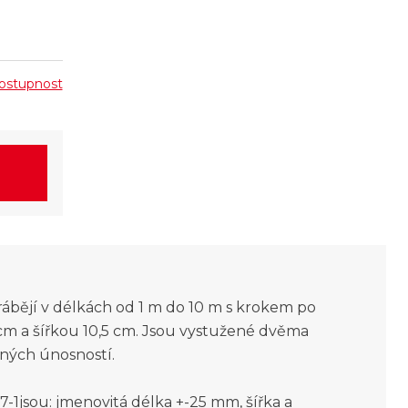
 dostupnost
ábějí v délkách od 1 m do 10 m s krokem po
 cm a šířkou 10,5 cm. Jsou vystužené dvěma
aných únosností.
1jsou: jmenovitá délka +-25 mm, šířka a