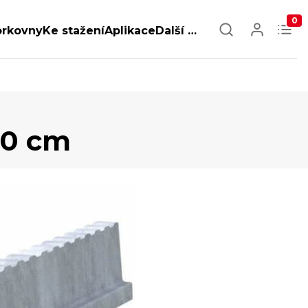
0
orkovny
Ke stažení
Aplikace
Další …
30 cm