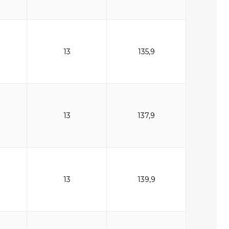
13
135,9
13
137,9
13
139,9