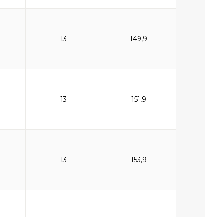
13
149,9
13
151,9
13
153,9