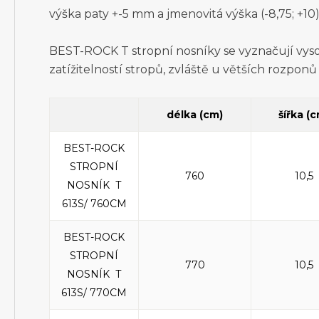
výška paty +-5 mm a jmenovitá výška (-8,75; +10
BEST-ROCK T stropní nosníky se vyznačují vyso
zatížitelností stropů, zvláště u větších rozponů
délka (cm)
šířka (
BEST-ROCK
STROPNÍ
760
10,5
NOSNÍK T
613S/ 760CM
BEST-ROCK
STROPNÍ
770
10,5
NOSNÍK T
613S/ 770CM