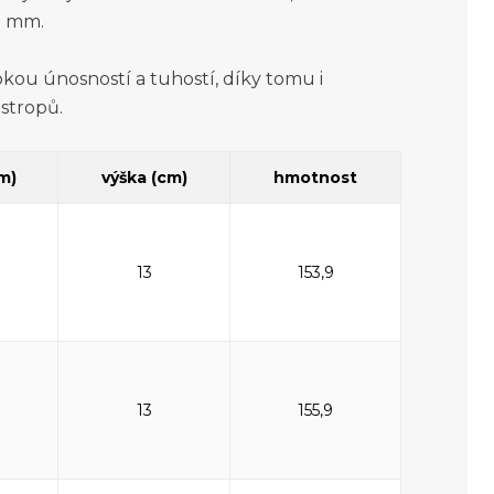
) mm.
kou únosností a tuhostí, díky tomu i
 stropů.
cm)
výška (cm)
hmotnost
13
153,9
13
155,9