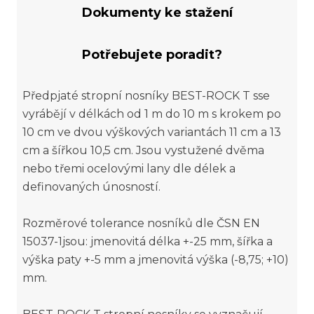
Dokumenty ke stažení
Potřebujete poradit?
Předpjaté stropní nosníky BEST-ROCK T sse
vyrábějí v délkách od 1 m do 10 m s krokem po
10 cm ve dvou výškových variantách 11 cm a 13
cm a šířkou 10,5 cm. Jsou vystužené dvěma
nebo třemi ocelovými lany dle délek a
definovaných únosností.
Rozměrové tolerance nosníků dle ČSN EN
15037-1jsou: jmenovitá délka +-25 mm, šířka a
výška paty +-5 mm a jmenovitá výška (-8,75; +10)
mm.