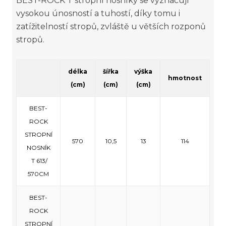
BEST-ROCK T stropní nosníky se vyznačují
vysokou únosností a tuhostí, díky tomu i
zatížitelností stropů, zvláště u větších rozponů
stropů.
délka
šířka
výška
hmotnost
(cm)
(cm)
(cm)
BEST-
ROCK
STROPNÍ
570
10,5
13
114
NOSNÍK
T 613/
570CM
BEST-
ROCK
STROPNÍ