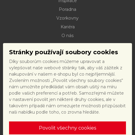
Inspirace
Poradna
Vzorkovny
Kariéra
O nás
Kontakty
Stránky používají soubory cookies
Dokumenty ke stažení
Díky souborům cookies můžeme upravovat a
Doprava
vylepšovat naše webové stránky tak, aby váš zážitek z
Reklamační řád
nakupování v našem e-shopu byl co nejpříjemnější.
Zvolením možnosti „Povolit všechny soubory cookies“
Reklamační formulář
nám umožníte předkládat vám obsah ušitý na míru
Obchodní podmínky a právní předpisy
podle vašich preferencí a potřeb. Samozřejmě můžete
v nastavení povolit jen některé druhy cookies, ale v
Ochrana dat
takovém případě nám omezujete možnosti přizpůsobit
Nastavení cookies
naši nabídku podle toho, co zrovna hledáte.
Povolit všechny cookies