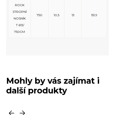
ROCK
STROPNÍ
750
10,5
13
151,9
NOSNÍK
T 613/
750CM
Mohly by vás zajímat i
další produkty