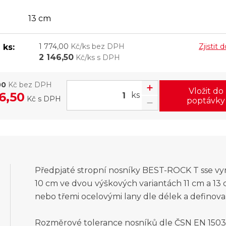
13 cm
1 774,00
Kč/ks bez DPH
Zjistit
 ks:
2 146,50
Kč/ks s DPH
00
Kč bez DPH
Vložit do
6,50
ks
Kč
s DPH
poptávky
Předpjaté stropní nosníky BEST-ROCK T sse vyr
10 cm ve dvou výškových variantách 11 cm a 13
nebo třemi ocelovými lany dle délek a definov
Rozměrové tolerance nosníků dle ČSN EN 15037-