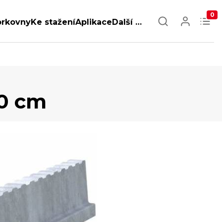
0
orkovny
Ke stažení
Aplikace
Další …
0 cm