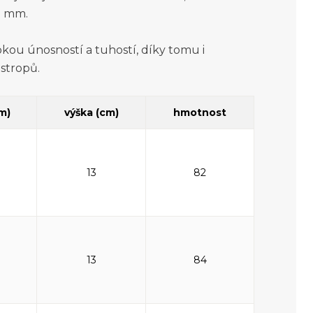
) mm.
kou únosností a tuhostí, díky tomu i
 stropů.
cm)
výška (cm)
hmotnost
13
82
13
84