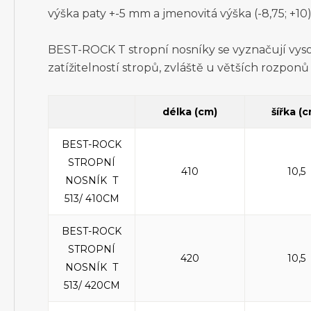
výška paty +-5 mm a jmenovitá výška (-8,75; +10
BEST-ROCK T stropní nosníky se vyznačují vyso
zatížitelností stropů, zvláště u větších rozponů
délka (cm)
šířka (
BEST-ROCK
STROPNÍ
410
10,5
NOSNÍK T
513/ 410CM
BEST-ROCK
STROPNÍ
420
10,5
NOSNÍK T
513/ 420CM