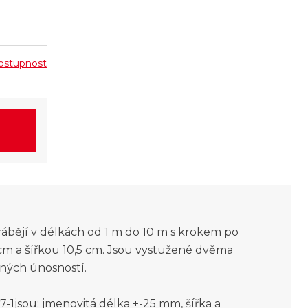
 dostupnost
ábějí v délkách od 1 m do 10 m s krokem po
 cm a šířkou 10,5 cm. Jsou vystužené dvěma
aných únosností.
1jsou: jmenovitá délka +-25 mm, šířka a