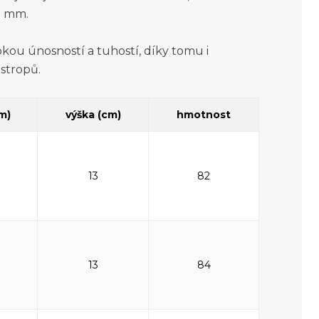
) mm.
kou únosností a tuhostí, díky tomu i
 stropů.
cm)
výška (cm)
hmotnost
13
82
13
84