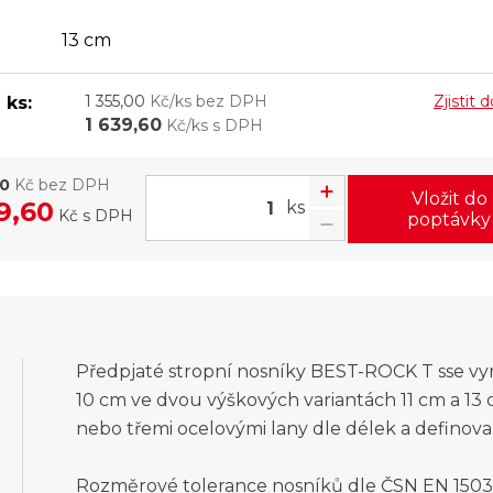
13 cm
1 355,00
Kč/ks bez DPH
Zjistit
 ks:
1 639,60
Kč/ks s DPH
00
Kč bez DPH
Vložit do
9,60
ks
Kč
s DPH
poptávky
Předpjaté stropní nosníky BEST-ROCK T sse vyr
10 cm ve dvou výškových variantách 11 cm a 13
nebo třemi ocelovými lany dle délek a definov
Rozměrové tolerance nosníků dle ČSN EN 15037-