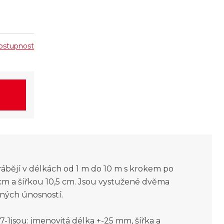
 dostupnost
ábějí v délkách od 1 m do 10 m s krokem po
 cm a šířkou 10,5 cm. Jsou vystužené dvěma
aných únosností.
1jsou: jmenovitá délka +-25 mm, šířka a