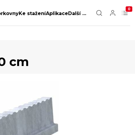
0
orkovny
Ke stažení
Aplikace
Další …
20 cm