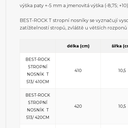
výška paty +-5 mm a jmenovitá výška (-8,75; +10
BEST-ROCK T stropní nosníky se vyznačují vyso
zatížitelností stropů, zvláště u větších rozponů
délka (cm)
šířka (
BEST-ROCK
STROPNÍ
410
10,5
NOSNÍK T
513/ 410CM
BEST-ROCK
STROPNÍ
420
10,5
NOSNÍK T
513/ 420CM