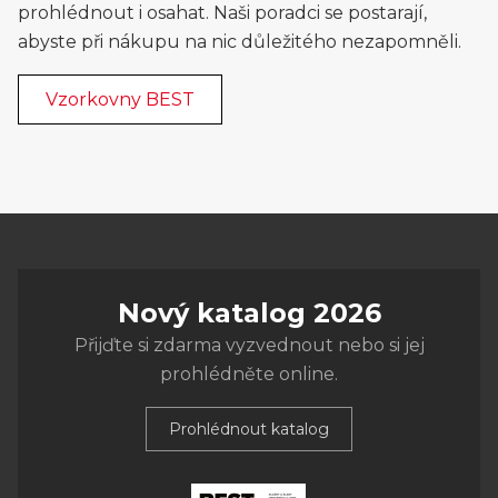
prohlédnout i osahat. Naši poradci se postarají,
abyste při nákupu na nic důležitého nezapomněli.
Vzorkovny BEST
Nový katalog 2026
Přijďte si zdarma vyzvednout nebo si jej
prohlédněte online.
Prohlédnout katalog