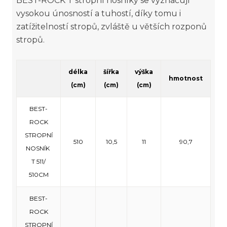
BEST-ROCK T stropní nosníky se vyznačují
vysokou únosností a tuhostí, díky tomu i
zatížitelností stropů, zvláště u větších rozponů
stropů.
délka
šířka
výška
hmotnost
(cm)
(cm)
(cm)
BEST-
ROCK
STROPNÍ
510
10,5
11
90,7
NOSNÍK
T 511/
510CM
BEST-
ROCK
STROPNÍ