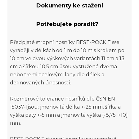
Dokumenty ke stažení
Potřebujete poradit?
Předpjaté stropní nosníky BEST-ROCK T sse
vyrábějí v délkách od 1 m do 10 m s krokem po
10 cm ve dvou výškových variantách 11 cm a 13
cm a šířkou 10,5 cm. Jsou vystužené dvěma
nebo třemi ocelovými lany dle délek a
definovaných únosností.
Rozměrové tolerance nosníků dle ČSN EN
15037-1jsou: jmenovitá délka +-25 mm, šířka a
výška paty +-5 mm a jmenovitá výška (-8,75; +10)
mm.