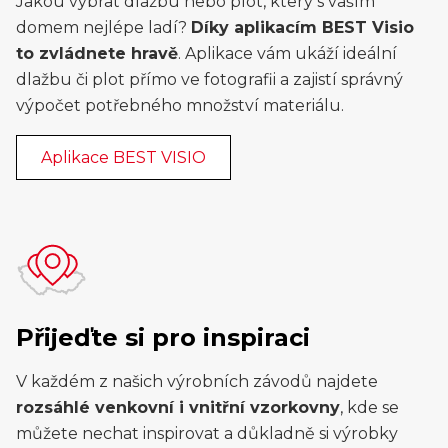
Jakou vybrat dlažbu nebo plot, který s vaším
domem nejlépe ladí?
Díky aplikacím BEST Visio
to zvládnete hravě
. Aplikace vám ukáží ideální
dlažbu či plot přímo ve fotografii a zajistí správný
výpočet potřebného množství materiálu.
Aplikace BEST VISIO
Přijeďte si pro inspiraci
V každém z našich výrobních závodů najdete
rozsáhlé venkovní i vnitřní vzorkovny
, kde se
můžete nechat inspirovat a důkladně si výrobky