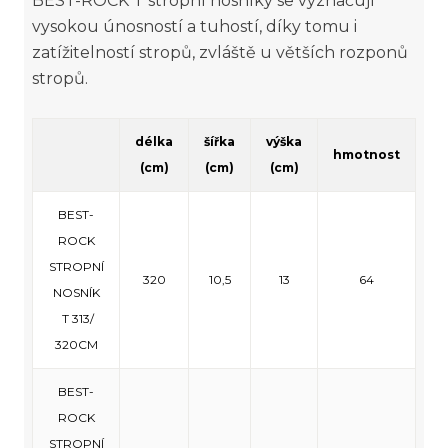
BEST-ROCK T stropní nosníky se vyznačují
vysokou únosností a tuhostí, díky tomu i
zatížitelností stropů, zvláště u větších rozponů
stropů.
délka
šířka
výška
hmotnost
(cm)
(cm)
(cm)
BEST-
ROCK
STROPNÍ
320
10,5
13
64
NOSNÍK
T 313/
320CM
BEST-
ROCK
STROPNÍ