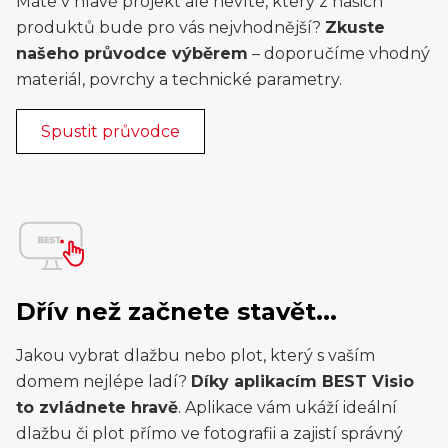
Máte v hlavě projekt ale nevíte, který z našich
produktů bude pro vás nejvhodnější?
Zkuste
našeho průvodce výběrem
– doporučíme vhodný
materiál, povrchy a technické parametry.
Spustit průvodce
Dřív než začnete stavět...
Jakou vybrat dlažbu nebo plot, který s vaším
domem nejlépe ladí?
Díky aplikacím BEST Visio
to zvládnete hravě
. Aplikace vám ukáží ideální
dlažbu či plot přímo ve fotografii a zajistí správný