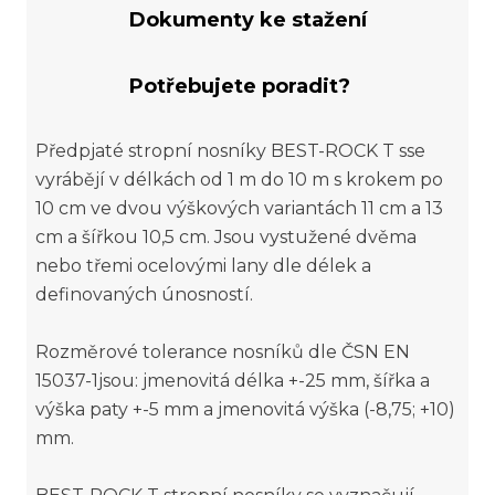
Dokumenty ke stažení
Potřebujete poradit?
Předpjaté stropní nosníky BEST-ROCK T sse
vyrábějí v délkách od 1 m do 10 m s krokem po
10 cm ve dvou výškových variantách 11 cm a 13
cm a šířkou 10,5 cm. Jsou vystužené dvěma
nebo třemi ocelovými lany dle délek a
definovaných únosností.
Rozměrové tolerance nosníků dle ČSN EN
15037-1jsou: jmenovitá délka +-25 mm, šířka a
výška paty +-5 mm a jmenovitá výška (-8,75; +10)
mm.