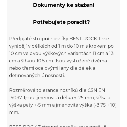
Dokumenty ke stažení
Potřebujete poradit?
Předpjaté stropní nosníky BEST-ROCK T sse
vyrábějí v délkách od 1 m do 10 m s krokem po
10 cm ve dvou výškových variantách 11 cm a 13
cm a šířkou 10,5 cm. Jsou vystužené dvěma
nebo třemi ocelovými lany dle délek a
definovaných únosností.
Rozměrové tolerance nosníků dle ČSN EN
15037-1jsou: jmenovitá délka +-25 mm, šířka a
výška paty +-5 mm a jmenovitá výška (-8,75; +10)
mm.