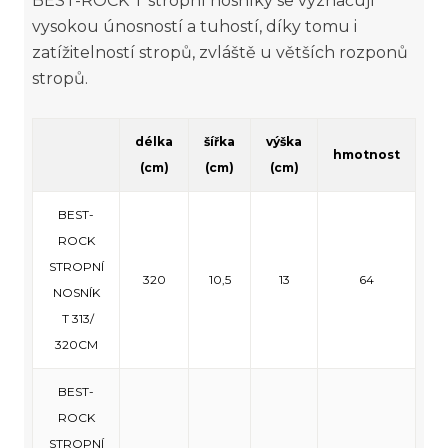
BEST-ROCK T stropní nosníky se vyznačují
vysokou únosností a tuhostí, díky tomu i
zatížitelností stropů, zvláště u větších rozponů
stropů.
délka
šířka
výška
hmotnost
(cm)
(cm)
(cm)
BEST-
ROCK
STROPNÍ
320
10,5
13
64
NOSNÍK
T 313/
320CM
BEST-
ROCK
STROPNÍ