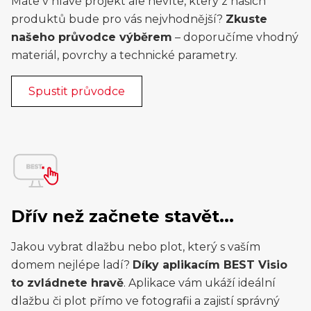
Máte v hlavě projekt ale nevíte, který z našich
produktů bude pro vás nejvhodnější?
Zkuste
našeho průvodce výběrem
– doporučíme vhodný
materiál, povrchy a technické parametry.
Spustit průvodce
Dřív než začnete stavět...
Jakou vybrat dlažbu nebo plot, který s vaším
domem nejlépe ladí?
Díky aplikacím BEST Visio
to zvládnete hravě
. Aplikace vám ukáží ideální
dlažbu či plot přímo ve fotografii a zajistí správný