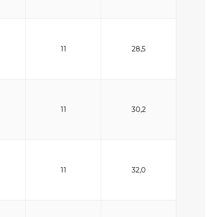
11
28,5
11
30,2
11
32,0