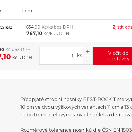
:
11 cm
634,00
Kč/ks bez DPH
Zjistit d
a ks:
767,10
Kč/ks s DPH
00
Kč bez DPH
Vložit do
,10
ks
Kč
s DPH
poptávky
Předpjaté stropní nosníky BEST-ROCK T sse vyr
10 cm ve dvou výškových variantách 11 cm a 13
nebo třemi ocelovými lany dle délek a definov
Rozměrové tolerance nosníků dle ČSN EN 15037-