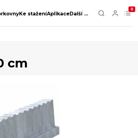
0
orkovny
Ke stažení
Aplikace
Další …
0 cm