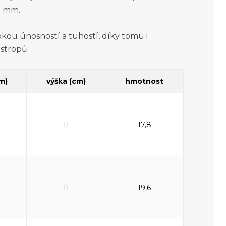
) mm.
kou únosností a tuhostí, díky tomu i
 stropů.
cm)
výška (cm)
hmotnost
11
17,8
11
19,6