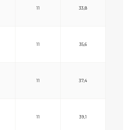
11
33,8
11
35,6
11
37,4
11
39,1