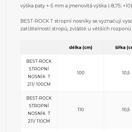
výška paty +-5 mm a jmenovitá výška (-8,75; +10
BEST-ROCK T stropní nosníky se vyznačují vyso
zatížitelností stropů, zvláště u větších rozponů
délka (cm)
šířka (
BEST-ROCK
STROPNÍ
100
10,5
NOSNÍK T
211/ 100CM
BEST-ROCK
STROPNÍ
110
10,5
NOSNÍK T
211/ 110CM