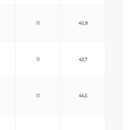
11
40,9
11
42,7
11
44,5