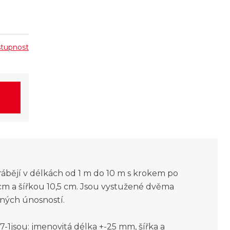
ostupnost
ábějí v délkách od 1 m do 10 m s krokem po
 cm a šířkou 10,5 cm. Jsou vystužené dvěma
aných únosností.
1jsou: jmenovitá délka +-25 mm, šířka a