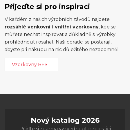
Přijeďte si pro inspiraci
V každém z našich výrobních závodů najdete
rozsáhlé venkovní i vnitřní vzorkovny
, kde se
můžete nechat inspirovat a důkladně si výrobky
prohlédnout i osahat. Naši poradci se postarají,
abyste při nákupu na nic důležitého nezapomněli.
Vzorkovny BEST
Nový katalog 2026
Přijďte si zdarma vyzvednout nebo si jej