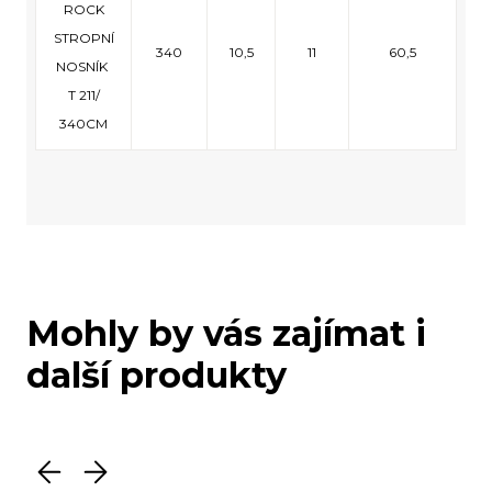
ROCK
STROPNÍ
340
10,5
11
60,5
NOSNÍK
T 211/
340CM
Mohly by vás zajímat i
další produkty