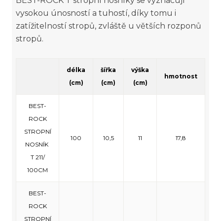
BEST-ROCK T stropní nosníky se vyznačují
vysokou únosností a tuhostí, díky tomu i
zatížitelností stropů, zvláště u větších rozponů
stropů.
délka
šířka
výška
hmotnost
(cm)
(cm)
(cm)
BEST-
ROCK
STROPNÍ
100
10,5
11
17,8
NOSNÍK
T 211/
100CM
BEST-
ROCK
STROPNÍ