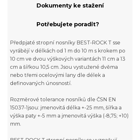
Dokumenty ke stažení
Potřebujete poradit?
Předpjaté stropní nosníky BEST-ROCK T sse
vyrábějí v délkách od 1 m do 10 m s krokem po
10 cm ve dvou výškových variantách 11 cm a 13
cm a šířkou 10,5 cm. Jsou vystužené dvěma
nebo třemi ocelovými lany dle délek a
definovaných únosností.
Rozměrové tolerance nosníků dle ČSN EN
15037-1jsou: jmenovitá délka +-25 mm, šířka a
výška paty +-5 mm a jmenovitá výška (-8,75; +10)
mm.