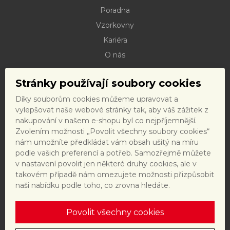
Poradna
Vzorkovny
Kariéra
O nás
Kontakty
Stránky používají soubory cookies
Dokumenty ke stažení
Díky souborům cookies můžeme upravovat a
Doprava
vylepšovat naše webové stránky tak, aby váš zážitek z
Reklamační řád
nakupování v našem e-shopu byl co nejpříjemnější.
Zvolením možnosti „Povolit všechny soubory cookies“
Reklamační formulář
nám umožníte předkládat vám obsah ušitý na míru
Obchodní podmínky a právní předpisy
podle vašich preferencí a potřeb. Samozřejmě můžete
v nastavení povolit jen některé druhy cookies, ale v
Ochrana dat
takovém případě nám omezujete možnosti přizpůsobit
Nastavení cookies
naši nabídku podle toho, co zrovna hledáte.
Povolit všechny cookies
Tento web je chráněn reCAPTCHA a platí
zásady ochrany