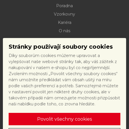
Poradna
Vzorkovny
Kariéra
O nás
Kontakty
Stránky používají soubory cookies
Dokumenty ke stažení
Díky souborům cookies můžeme upravovat a
Doprava
vylepšovat naše webové stránky tak, aby váš zážitek z
Reklamační řád
nakupování v našem e-shopu byl co nejpříjemnější.
Zvolením možnosti „Povolit všechny soubory cookies“
Reklamační formulář
nám umožníte předkládat vám obsah ušitý na míru
Obchodní podmínky a právní předpisy
podle vašich preferencí a potřeb. Samozřejmě můžete
v nastavení povolit jen některé druhy cookies, ale v
Ochrana dat
takovém případě nám omezujete možnosti přizpůsobit
Nastavení cookies
naši nabídku podle toho, co zrovna hledáte.
Povolit všechny cookies
Tento web je chráněn reCAPTCHA a platí
zásady ochrany