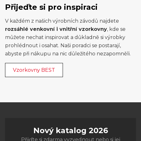
Přijeďte si pro inspiraci
V každém z našich výrobních závodů najdete
rozsáhlé venkovní i vnitřní vzorkovny
, kde se
můžete nechat inspirovat a důkladně si výrobky
prohlédnout i osahat. Naši poradci se postarají,
abyste při nákupu na nic důležitého nezapomněli.
Vzorkovny BEST
Nový katalog 2026
Přijďte si zdarma vyzvednout nebo si jej