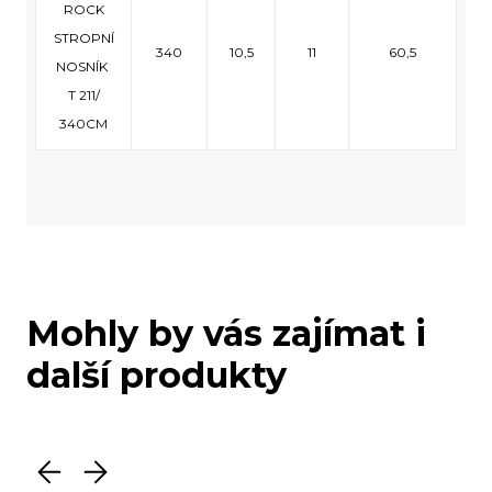
ROCK
STROPNÍ
340
10,5
11
60,5
NOSNÍK
T 211/
340CM
Mohly by vás zajímat i
další produkty