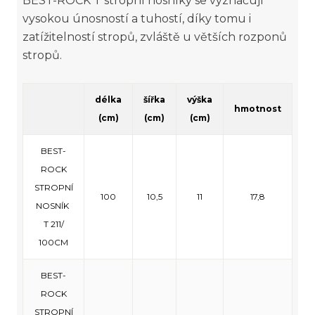
BEST-ROCK T stropní nosníky se vyznačují
vysokou únosností a tuhostí, díky tomu i
zatížitelností stropů, zvláště u větších rozponů
stropů.
délka
šířka
výška
hmotnost
(cm)
(cm)
(cm)
BEST-
ROCK
STROPNÍ
100
10,5
11
17,8
NOSNÍK
T 211/
100CM
BEST-
ROCK
STROPNÍ