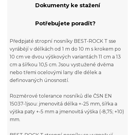
Dokumenty ke stažení
Potřebujete poradit?
Předpjaté stropní nosníky BEST-ROCK T sse
vyrábějí v délkách od 1 m do 10 m s krokem po
10 cm ve dvou výškových variantách 11 cm a 13
cm a šířkou 10,5 cm. Jsou vystužené dvěma
nebo třemi ocelovými lany dle délek a
definovaných únosností.
Rozměrové tolerance nosníků dle ČSN EN
15037-1jsou: jmenovitá délka +-25 mm, šířka a
výška paty +-5 mm a jmenovitá výška (-8,75; +10)
mm.